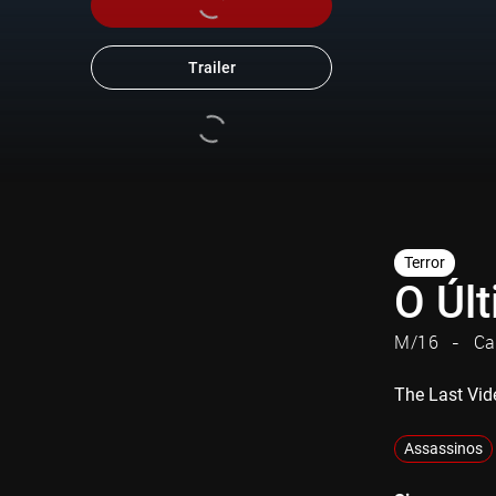
Trailer
Terror
O Úl
M/16
Ca
The Last Vid
Assassinos