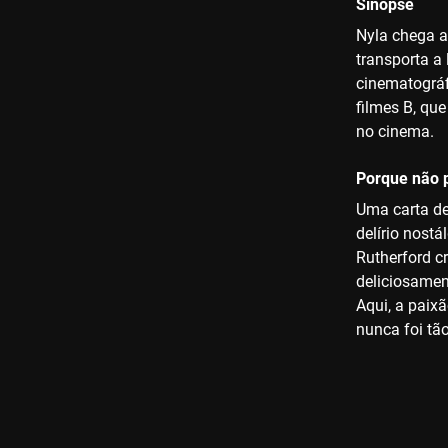
Sinopse
Nyla chega a
transporta a
cinematográf
filmes B, qu
no cinema.
Porque não p
Uma carta de
delírio nost
Rutherford cr
deliciosamen
Aqui, a paix
nunca foi tão