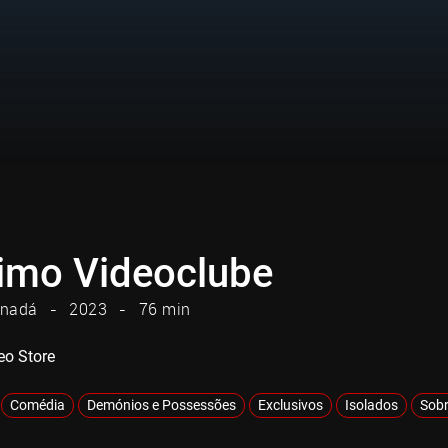
timo Videoclube
nadá
2023
76 min
eo Store
Comédia
Demónios e Possessões
Exclusivos
Isolados
Sobr