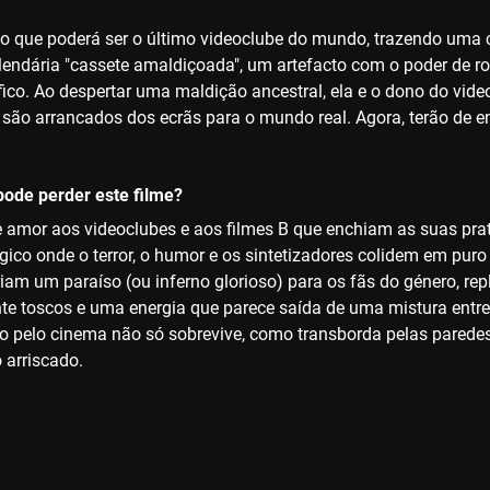
o que poderá ser o último videoclube do mundo, trazendo uma c
 lendária "cassete amaldiçoada", um artefacto com o poder de rom
ico. Ao despertar uma maldição ancestral, ela e o dono do vide
e são arrancados dos ecrãs para o mundo real. Agora, terão de e
ode perder este filme?
 amor aos videoclubes e aos filmes B que enchiam as suas prate
álgico onde o terror, o humor e os sintetizadores colidem em pu
iam um paraíso (ou inferno glorioso) para os fãs do género, rep
te toscos e uma energia que parece saída de uma mistura entr
ão pelo cinema não só sobrevive, como transborda pelas paredes 
 arriscado.