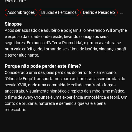
Eyes of Fire
Assombrações
Bruxas e Feiticeiros
Delírio e Pesadelo
Demón
Sinopse
Após ser acusado de adultério e poligamia, o reverendo Will Smythe
é expulso da cidade onde reside, levando consigo os seus
seguidores. Em busca d'A Terra Prometida’, o grupo aventura-se
num vale enfeitiçado, tornando-se vítima de luxúria, vingança pagã
e terror alucinante.
Porque não pode perder este filme?
Considerado uma das joias perdidas do terror folk americano,
"Olhos de Fogo" transporta-nos para as florestas assombradas do
século XVIII, onde uma comunidade exilada confronta forças
ancestrais. Visualmente hipnótico e repleto de simbolismo místico,
o filme de Avery Crounse é uma experiência atmosférica e febril. Um
conto de bruxaria, natureza e demência que vale a pena
redescobrir.