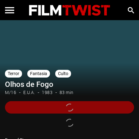
Terror
Fantasia
Culto
Olhos de Fogo
M/16
E.U.A.
1983
83 min