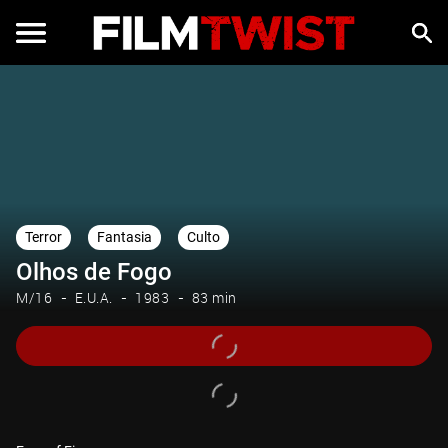
Terror
Fantasia
Culto
Olhos de Fogo
M/16
E.U.A.
1983
83 min