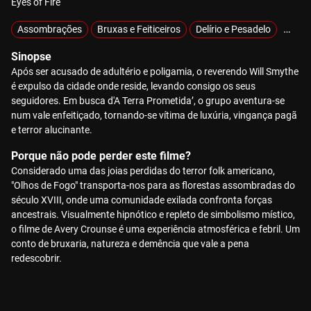
Eyes of Fire
Assombrações
Bruxas e Feiticeiros
Delírio e Pesadelo
Demón
Sinopse
Após ser acusado de adultério e poligamia, o reverendo Will Smythe
é expulso da cidade onde reside, levando consigo os seus
seguidores. Em busca d'A Terra Prometida’, o grupo aventura-se
num vale enfeitiçado, tornando-se vítima de luxúria, vingança pagã
e terror alucinante.
Porque não pode perder este filme?
Considerado uma das joias perdidas do terror folk americano,
"Olhos de Fogo" transporta-nos para as florestas assombradas do
século XVIII, onde uma comunidade exilada confronta forças
ancestrais. Visualmente hipnótico e repleto de simbolismo místico,
o filme de Avery Crounse é uma experiência atmosférica e febril. Um
conto de bruxaria, natureza e demência que vale a pena
redescobrir.