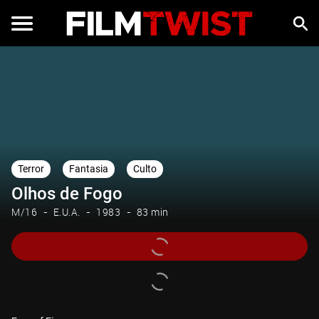
Terror
Fantasia
Culto
Olhos de Fogo
M/16
E.U.A.
1983
83 min