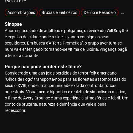
Eyes of Fire
Assombrações
Bruxas e Feiticeiros
Delírio e Pesadelo
Demón
Sinopse
Após ser acusado de adultério e poligamia, o reverendo Will Smythe
é expulso da cidade onde reside, levando consigo os seus
seguidores. Em busca d'A Terra Prometida’, o grupo aventura-se
num vale enfeitiçado, tornando-se vítima de luxúria, vingança pagã
e terror alucinante.
Porque não pode perder este filme?
Considerado uma das joias perdidas do terror folk americano,
"Olhos de Fogo" transporta-nos para as florestas assombradas do
século XVIII, onde uma comunidade exilada confronta forças
ancestrais. Visualmente hipnótico e repleto de simbolismo místico,
o filme de Avery Crounse é uma experiência atmosférica e febril. Um
conto de bruxaria, natureza e demência que vale a pena
redescobrir.