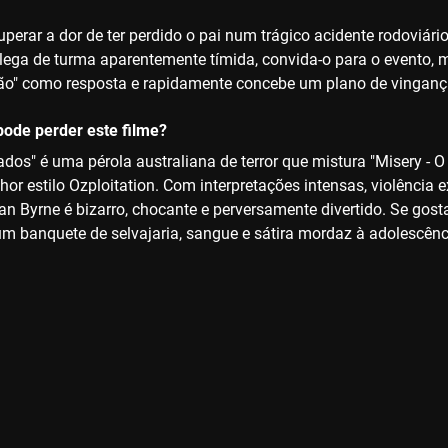
uperar a dor de ter perdido o pai num trágico acidente rodoviári
lega de turma aparentemente tímida, convida-o para o evento, 
ão" como resposta e rapidamente concebe um plano de vingança
ode perder este filme?
os" é uma pérola australiana de terror que mistura "Misery - O
or estilo Ozploitation. Com interpretações intensas, violência 
an Byrne é bizarro, chocante e perversamente divertido. Se gosta
 um banquete de selvajaria, sangue e sátira mordaz à adolescênc