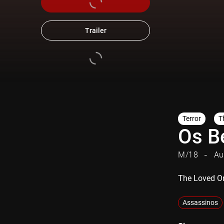
Trailer
Terror
Th
Os 
M/18
Au
The Loved O
Assassinos