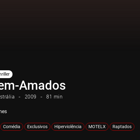
riller
Bem-Amados
strália
2009
81 min
nes
Comédia
Exclusivos
Hiperviolência
MOTELX
Raptados