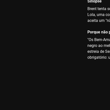
Sinopse
Brent tenta s
Lola, uma co
aceita um "n
Porque não p
"Os Bem-Amad
negro ao melh
estreia de Se
obrigatório: