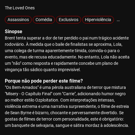
The Loved Ones
Assassinos
Comédia
Exclusivos
Hiperviolência
MOTELX
Sinopse
Brent tenta superar a dor de ter perdido o pai num trágico acidente
rodoviário. À medida que o baile de finalistas se aproxima, Lola,
uma colega de turma aparentemente tímida, convida-o para o
evento, mas ele recusa educadamente. No entanto, Lola não aceita
um "não" como resposta e rapidamente concebe um plano de
vingança tão sádico quanto imprevisível.
Porque não pode perder este filme?
"Os Bem-Amados" é uma pérola australiana de terror que mistura
"Misery - O Capítulo Final" com "Carrie", adicionando humor negro
ao melhor estilo Ozploitation. Com interpretações intensas,
violência extrema e uma narrativa surpreendente, o filme de estreia
de Sean Byrne é bizarro, chocante e perversamente divertido. Se
gostas de filmes de terror com personalidade, este é obrigatório:
um banquete de selvajaria, sangue e sátira mordaz à adolescência.