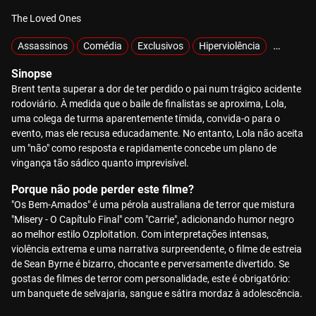
The Loved Ones
Assassinos
Comédia
Exclusivos
Hiperviolência
MOTELX
Sinopse
Brent tenta superar a dor de ter perdido o pai num trágico acidente
rodoviário. À medida que o baile de finalistas se aproxima, Lola,
uma colega de turma aparentemente tímida, convida-o para o
evento, mas ele recusa educadamente. No entanto, Lola não aceita
um "não" como resposta e rapidamente concebe um plano de
vingança tão sádico quanto imprevisível.
Porque não pode perder este filme?
"Os Bem-Amados" é uma pérola australiana de terror que mistura
"Misery - O Capítulo Final" com "Carrie", adicionando humor negro
ao melhor estilo Ozploitation. Com interpretações intensas,
violência extrema e uma narrativa surpreendente, o filme de estreia
de Sean Byrne é bizarro, chocante e perversamente divertido. Se
gostas de filmes de terror com personalidade, este é obrigatório:
um banquete de selvajaria, sangue e sátira mordaz à adolescência.