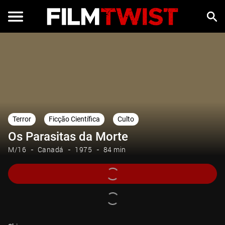
Terror
Ficção Científica
Culto
Os Parasitas da Morte
M/16
Canadá
1975
84 min