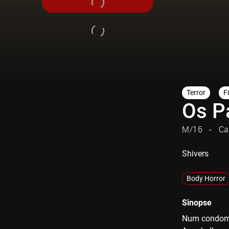
Terror
F
Os P
M/16
Ca
Shivers
Body Horror
Sinopse
Num condomín