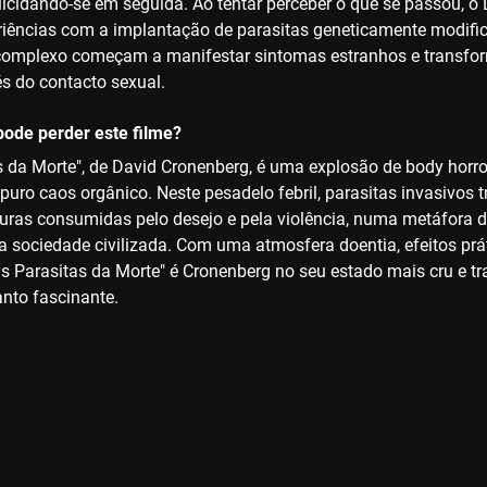
uicidando-se em seguida. Ao tentar perceber o que se passou, o
eriências com a implantação de parasitas geneticamente modifi
complexo começam a manifestar sintomas estranhos e transfor
és do contacto sexual.
ode perder este filme?
s da Morte", de David Cronenberg, é uma explosão de body horro
r puro caos orgânico. Neste pesadelo febril, parasitas invasiv
turas consumidas pelo desejo e pela violência, numa metáfora de
a sociedade civilizada. Com uma atmosfera doentia, efeitos pr
Os Parasitas da Morte" é Cronenberg no seu estado mais cru e t
anto fascinante.