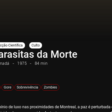
icção Científica
Culto
arasitas da Morte
nadá
1975
84 min
Gore
Sobrevivência
Zombies
io de luxo nas proximidades de Montreal, a paz é perturbada 