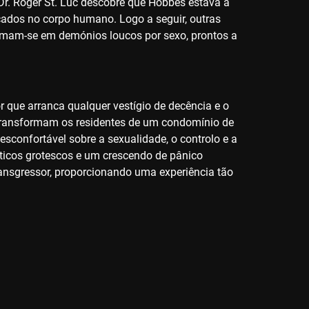
 Dr. Roger St. Luc descobre que Hobbes estava a
cados no corpo humano. Logo a seguir, outras
mam-se em demónios loucos por sexo, prontos a
r que arranca qualquer vestígio de decência e o
os transformam os residentes de um condomínio de
sconfortável sobre a sexualidade, o controlo e a
áticos grotescos e um crescendo de pânico
ransgressor, proporcionando uma experiência tão