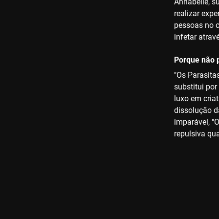
Annabelle, s
realizar exp
pessoas no 
infetar atrav
Porque não p
"Os Parasita
substitui po
luxo em cria
dissolução d
imparável, "
repulsiva qu