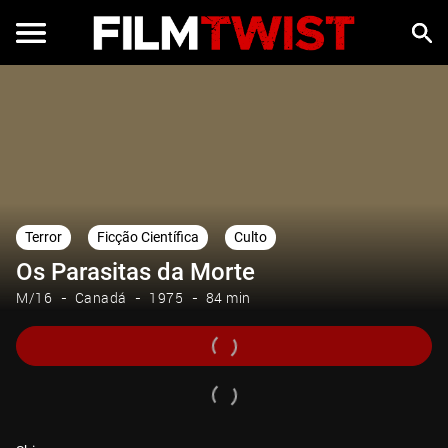
Terror
Ficção Científica
Culto
Os Parasitas da Morte
M/16
Canadá
1975
84 min