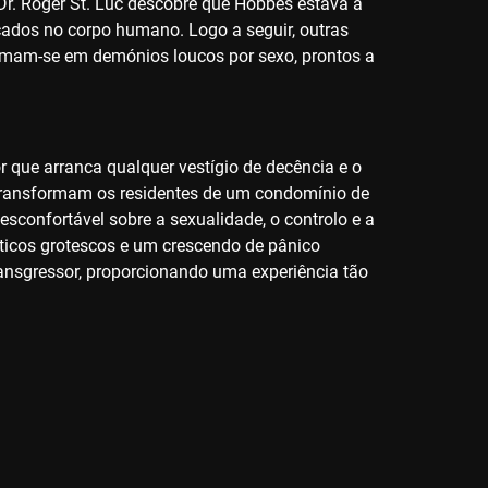
 Dr. Roger St. Luc descobre que Hobbes estava a
cados no corpo humano. Logo a seguir, outras
mam-se em demónios loucos por sexo, prontos a
r que arranca qualquer vestígio de decência e o
os transformam os residentes de um condomínio de
sconfortável sobre a sexualidade, o controlo e a
áticos grotescos e um crescendo de pânico
ransgressor, proporcionando uma experiência tão