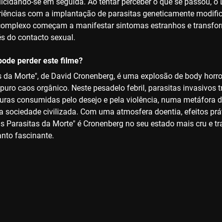
uicidando-se em seguida. Ao tentar perceber o que se passou, o
eriências com a implantação de parasitas geneticamente modifi
complexo começam a manifestar sintomas estranhos e transfor
és do contacto sexual.
ode perder este filme?
s da Morte", de David Cronenberg, é uma explosão de body horro
r puro caos orgânico. Neste pesadelo febril, parasitas invasiv
turas consumidas pelo desejo e pela violência, numa metáfora de
a sociedade civilizada. Com uma atmosfera doentia, efeitos pr
Os Parasitas da Morte" é Cronenberg no seu estado mais cru e t
anto fascinante.