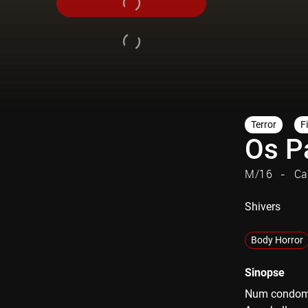
Terror
F
Os P
M/16
Ca
Shivers
Body Horror
Sinopse
Num condomín