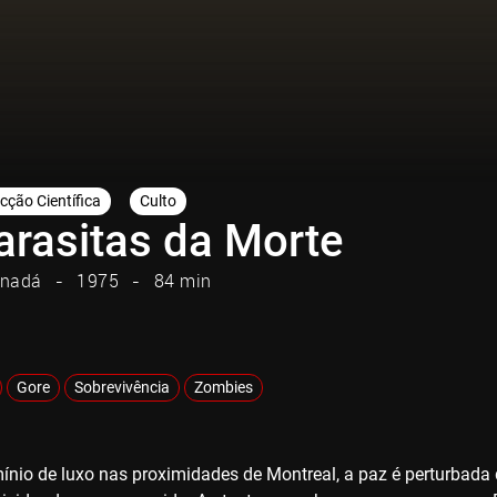
icção Científica
Culto
arasitas da Morte
nadá
1975
84 min
Gore
Sobrevivência
Zombies
io de luxo nas proximidades de Montreal, a paz é perturbada 