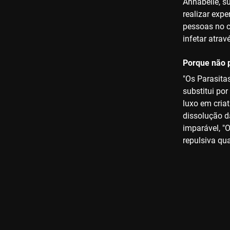
Annabelle, s
realizar exp
pessoas no 
infetar atrav
Porque não p
"Os Parasita
substitui po
luxo em cria
dissolução d
imparável, "
repulsiva qu