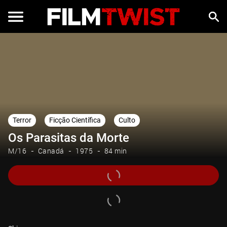
Terror
Ficção Científica
Culto
Os Parasitas da Morte
M/16
Canadá
1975
84 min