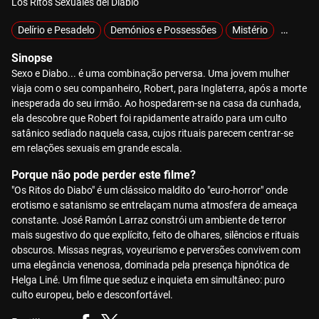
Los Ritos Sexuales del Diablo
Delírio e Pesadelo
Demónios e Possessões
Mistério
Sobrena
Sinopse
Sexo e Diabo... é uma combinação perversa. Uma jovem mulher
viaja com o seu companheiro, Robert, para Inglaterra, após a morte
inesperada do seu irmão. Ao hospedarem-se na casa da cunhada,
ela descobre que Robert foi rapidamente atraído para um culto
satânico sediado naquela casa, cujos rituais parecem centrar-se
em relações sexuais em grande escala.
Porque não pode perder este filme?
"Os Ritos do Diabo" é um clássico maldito do "euro-horror" onde
erotismo e satanismo se entrelaçam numa atmosfera de ameaça
constante. José Ramón Larraz constrói um ambiente de terror
mais sugestivo do que explícito, feito de olhares, silêncios e rituais
obscuros. Missas negras, voyeurismo e perversões convivem com
uma elegância venenosa, dominada pela presença hipnótica de
Helga Liné. Um filme que seduz e inquieta em simultâneo: puro
culto europeu, belo e desconfortável.