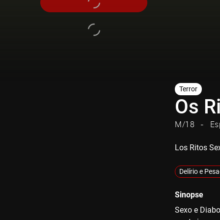
Terror
Os R
M/18
Es
Los Ritos Se
Delírio e Pes
Sinopse
Sexo e Diabo