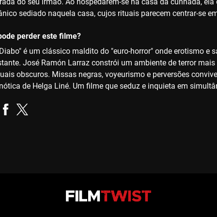
rada do seu irmão. Ao hospedarem-se na casa da cunhada, ela 
ânico sediado naquela casa, cujos rituais parecem centrar-se e
ode perder este filme?
 Diabo" é um clássico maldito do "euro-horror" onde erotismo 
ante. José Ramón Larraz constrói um ambiente de terror mais sug
rituais obscuros. Missas negras, voyeurismo e perversões con
nótica de Helga Liné. Um filme que seduz e inquieta em simultân