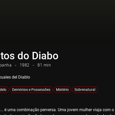
itos do Diabo
panha
1982
81 min
xuales del Diablo
adelo
Demónios e Possessões
Mistério
Sobrenatural
... é uma combinação perversa. Uma jovem mulher viaja com o s