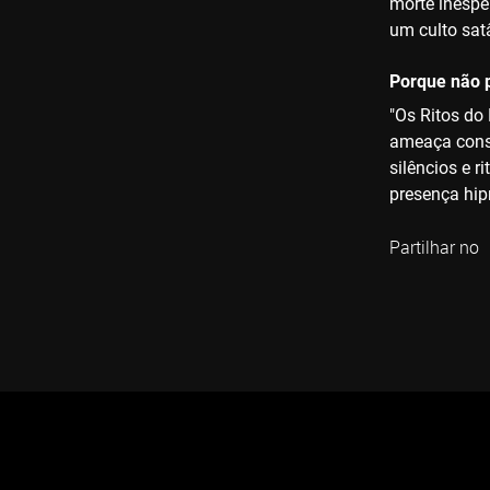
morte inespe
um culto sat
Porque não p
"Os Ritos do
ameaça const
silêncios e 
presença hip
Partilhar no