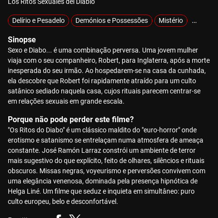
Los Ritos Sexuales del Diablo
Delírio e Pesadelo
Demónios e Possessões
Mistério
Sobrena
Sinopse
Sexo e Diabo... é uma combinação perversa. Uma jovem mulher
viaja com o seu companheiro, Robert, para Inglaterra, após a morte
inesperada do seu irmão. Ao hospedarem-se na casa da cunhada,
ela descobre que Robert foi rapidamente atraído para um culto
satânico sediado naquela casa, cujos rituais parecem centrar-se
em relações sexuais em grande escala.
Porque não pode perder este filme?
"Os Ritos do Diabo" é um clássico maldito do "euro-horror" onde
erotismo e satanismo se entrelaçam numa atmosfera de ameaça
constante. José Ramón Larraz constrói um ambiente de terror
mais sugestivo do que explícito, feito de olhares, silêncios e rituais
obscuros. Missas negras, voyeurismo e perversões convivem com
uma elegância venenosa, dominada pela presença hipnótica de
Helga Liné. Um filme que seduz e inquieta em simultâneo: puro
culto europeu, belo e desconfortável.