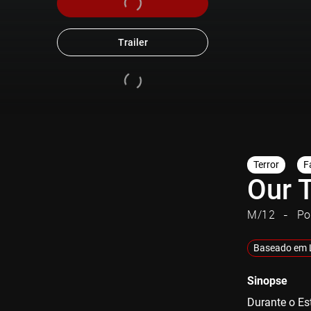
Trailer
Terror
F
Our T
M/12
Po
Baseado em 
Sinopse
Durante o Es