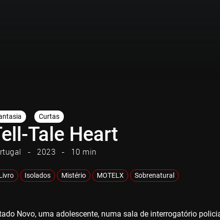
antasia
Curtas
ell-Tale Heart
rtugal
2023
10 min
Livro
Isolados
Mistério
MOTELX
Sobrenatural
tado Novo, uma adolescente, numa sala de interrogatório polic