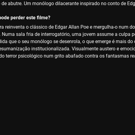
de abutre. Um monólogo dilacerante inspirado no conto de Edg
ode perder este filme?
ira reinventa o clássico de Edgar Allan Poe e mergulha-o num d
 Numa sala fria de interrogatório, uma jovem assume a culpa
da que o seu monólogo se desenrola, o que emerge é mais do q
esumanização institucionalizada. Visualmente austero e emocion
do terror psicológico num grito abafado contra os fantasmas rea