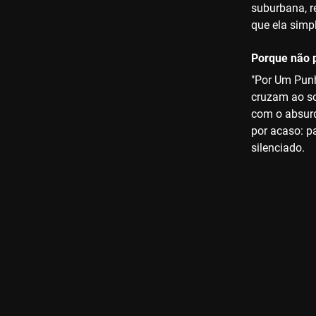
suburbana, r
que ela simp
Porque não p
"Por Um Punh
cruzam ao so
com o absurd
por acaso: pa
silenciado.