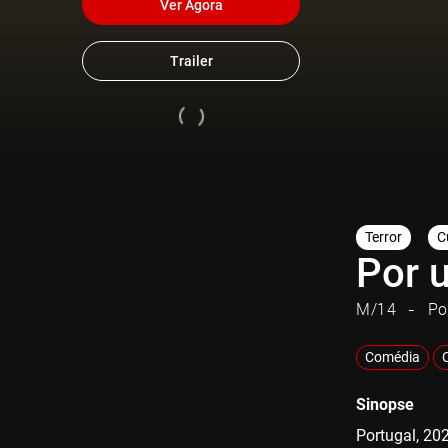
Ver Agora
Trailer
Terror
C
Por 
M/14
Po
Comédia
Sinopse
Portugal, 20