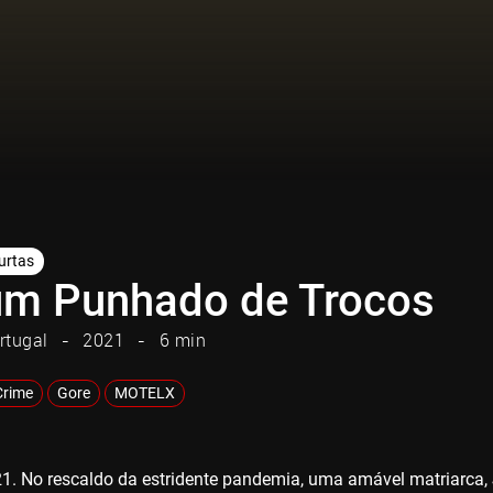
urtas
um Punhado de Trocos
rtugal
2021
6 min
Crime
Gore
MOTELX
21. No rescaldo da estridente pandemia, uma amável matriarca, 