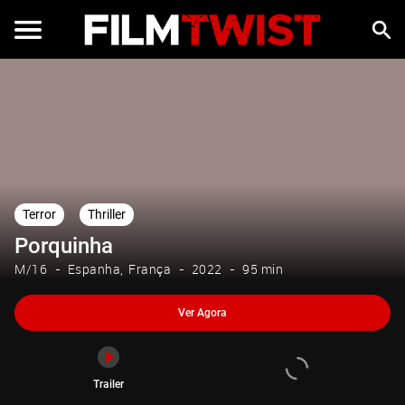
Ver Agora
Trailer
Terror
Thriller
Porquinha
M/16
Espanha
França
2022
95 min
Ver Agora
Trailer