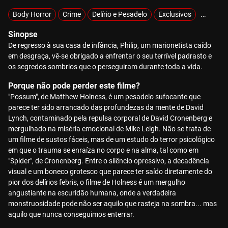
Body Horror
Crime
Delírio e Pesadelo
Exclusivos
Mistério
Sinopse
De regresso à sua casa de infância, Philip, um marionetista caído
em desgraça, vê-se obrigado a enfrentar o seu terrível padrasto e
os segredos sombrios que o perseguiram durante toda a vida.
Porque não pode perder este filme?
"Possum", de Matthew Holness, é um pesadelo sufocante que
parece ter sido arrancado das profundezas da mente de David
Lynch, contaminado pela repulsa corporal de David Cronenberg e
mergulhado na miséria emocional de Mike Leigh. Não se trata de
um filme de sustos fáceis, mas de um estudo do terror psicológico
em que o trauma se enraíza no corpo e na alma, tal como em
"Spider", de Cronenberg. Entre o silêncio opressivo, a decadência
visual e um boneco grotesco que parece ter saído diretamente do
pior dos delírios febris, o filme de Holness é um mergulho
angustiante na escuridão humana, onde a verdadeira
monstruosidade pode não ser aquilo que rasteja na sombra... mas
aquilo que nunca conseguimos enterrar.