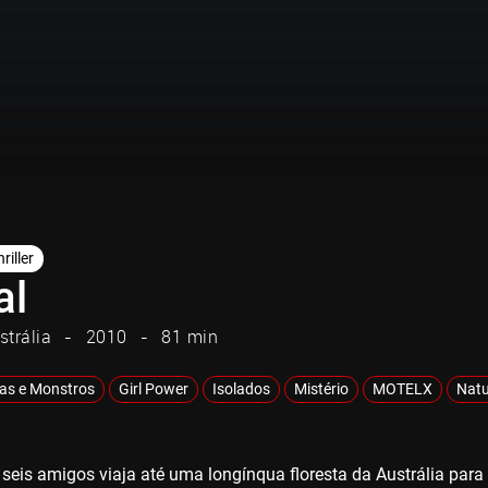
riller
al
strália
2010
81 min
as e Monstros
Girl Power
Isolados
Mistério
MOTELX
Natu
seis amigos viaja até uma longínqua floresta da Austrália par