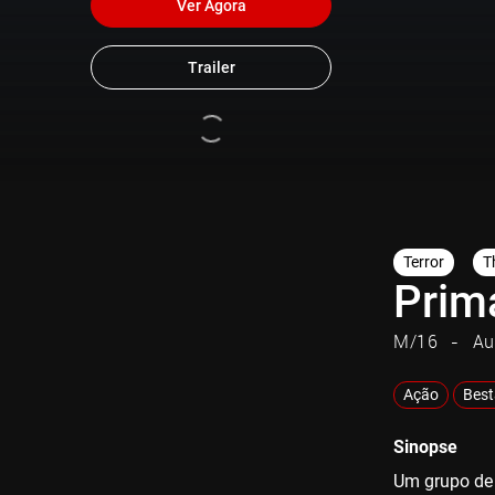
Ver Agora
Trailer
Terror
Th
Prim
M/16
Au
Ação
Best
Sinopse
Um grupo de 