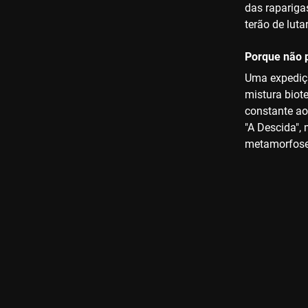
das rapariga
terão de luta
Porque não p
Uma expediçã
mistura biot
constante ao
"A Descida",
metamorfoses 