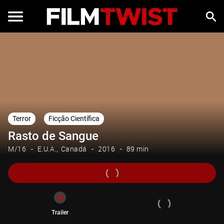
Trailer
Terror
Ficção Científica
Rasto de Sangue
M/16
E.U.A.
Canadá
2016
89 min
Trailer