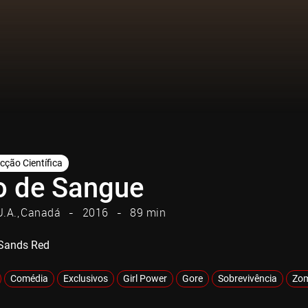
icção Científica
o de Sangue
U.A.
Canadá
2016
89 min
e Sands Red
Comédia
Exclusivos
Girl Power
Gore
Sobrevivência
Zom