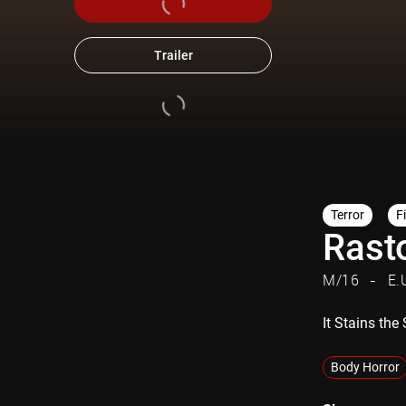
Trailer
Terror
F
Rast
M/16
E.
It Stains th
Body Horror