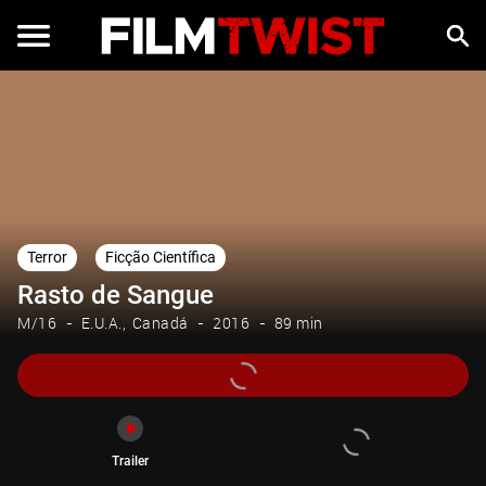
Trailer
Terror
Ficção Científica
Rasto de Sangue
M/16
E.U.A.
Canadá
2016
89 min
Trailer