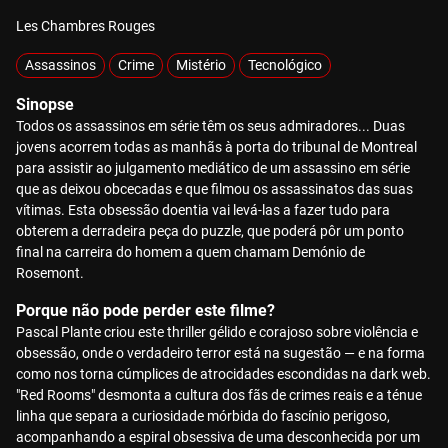
Les Chambres Rouges
Assassinos
Crime
Mistério
Tecnológico
Sinopse
Todos os assassinos em série têm os seus admiradores... Duas
jovens acorrem todas as manhãs à porta do tribunal de Montreal
para assistir ao julgamento mediático de um assassino em série
que as deixou obcecadas e que filmou os assassinatos das suas
vítimas. Esta obsessão doentia vai levá-las a fazer tudo para
obterem a derradeira peça do puzzle, que poderá pôr um ponto
final na carreira do homem a quem chamam Demónio de
Rosemont.
Porque não pode perder este filme?
Pascal Plante criou este thriller gélido e corajoso sobre violência e
obsessão, onde o verdadeiro terror está na sugestão — e na forma
como nos torna cúmplices de atrocidades escondidas na dark web.
"Red Rooms" desmonta a cultura dos fãs de crimes reais e a ténue
linha que separa a curiosidade mórbida do fascínio perigoso,
acompanhando a espiral obsessiva de uma desconhecida por um