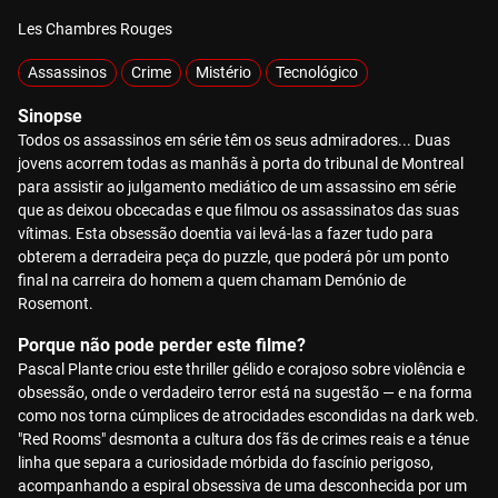
Les Chambres Rouges
Assassinos
Crime
Mistério
Tecnológico
Sinopse
Todos os assassinos em série têm os seus admiradores... Duas
jovens acorrem todas as manhãs à porta do tribunal de Montreal
para assistir ao julgamento mediático de um assassino em série
que as deixou obcecadas e que filmou os assassinatos das suas
vítimas. Esta obsessão doentia vai levá-las a fazer tudo para
obterem a derradeira peça do puzzle, que poderá pôr um ponto
final na carreira do homem a quem chamam Demónio de
Rosemont.
Porque não pode perder este filme?
Pascal Plante criou este thriller gélido e corajoso sobre violência e
obsessão, onde o verdadeiro terror está na sugestão — e na forma
como nos torna cúmplices de atrocidades escondidas na dark web.
"Red Rooms" desmonta a cultura dos fãs de crimes reais e a ténue
linha que separa a curiosidade mórbida do fascínio perigoso,
acompanhando a espiral obsessiva de uma desconhecida por um