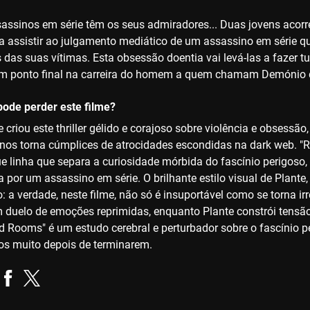
assinos em série têm os seus admiradores... Duas jovens acorr
a assistir ao julgamento mediático de um assassino em série q
 das suas vítimas. Esta obsessão doentia vai levá-las a fazer t
um ponto final na carreira do homem a quem chamam Demónio
ode perder este filme?
 criou este thriller gélido e corajoso sobre violência e obsessão
os torna cúmplices de atrocidades escondidas na dark web. "
nue linha que separa a curiosidade mórbida do fascínio perigo
 por um assassino em série. O brilhante estilo visual de Plante,
: a verdade, neste filme, não só é insuportável como se torna ir
 duelo de emoções reprimidas, enquanto Plante constrói tensão s
Red Rooms" é um estudo cerebral e perturbador sobre o fascínio
s muito depois de terminarem.