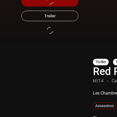
Trailer
Thriller
Red 
M/14
Ca
Les Chambre
Assassinos