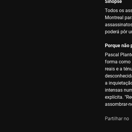
Sinopse
Todos os ass
Montreal par
assassinatos
poderá pôr 
Porque não p
Pascal Plante
forma como n
reais e a té
desconhecida
a inquietação
intensas num
explícita. "
assombrar-no
Partilhar no