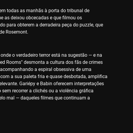
em todas as manhãs à porta do tribunal de
ue as deixou obcecadas e que filmou os
udo para obterem a derradeira peça do puzzle, que
 de Rosemont.
, onde o verdadeiro terror está na sugestão — e na
Red Rooms" desmonta a cultura dos fãs de crimes
so, acompanhando a espiral obsessiva de uma
 com a sua paleta fria e quase desbotada, amplifica
relevante. Gariépy e Babin oferecem interpretações
em recorrer a clichés ou a violência gráfica
 pelo mal — daqueles filmes que continuam a