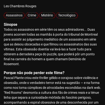
Les Chambres Rouges
Assassinos
Crime
Mistério
Tecnológico
Sinopse
Todos os assassinos em série têm os seus admiradores... Duas
jovens acorrem todas as manhãs à porta do tribunal de Montreal
para assistir ao julgamento mediático de um assassino em série
que as deixou obcecadas e que filmou os assassinatos das suas
vítimas. Esta obsessão doentia vai levá-las a fazer tudo para
obterem a derradeira peça do puzzle, que poderá pôr um ponto
final na carreira do homem a quem chamam Demónio de
Rosemont.
Porque não pode perder este filme?
Pascal Plante criou este thriller gélido e corajoso sobre violência e
obsessão, onde o verdadeiro terror está na sugestão — e na forma
como nos torna cúmplices de atrocidades escondidas na dark web.
"Red Rooms" desmonta a cultura dos fãs de crimes reais e a ténue
linha que separa a curiosidade mórbida do fascínio perigoso,
acompanhando a espiral obsessiva de uma desconhecida por um