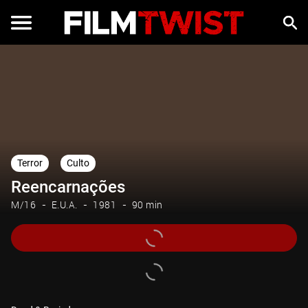
Terror
Culto
Reencarnações
M/16
E.U.A.
1981
90 min