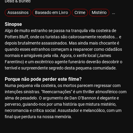
Dead & Buried
Assassinos
Baseado em Livro
Crime
Mistério
Sobrenatu
Sinopse
Algo de muito estranho se passa na tranquila vila costeira de
Potters Bluff, onde os turistas são calorosamente recebidos... e
depois brutalmente assassinados. Mas ainda mais chocante é
quando esses estranhos começam a reaparecer como cidadãos
normais e amigáveis pela vila. Agora, o xerife local (James
Farentino) e um excêntrico agente funerário deverão descobrir o
terrível e surpreendente segredo desta pequena comunidade.
Porque não pode perder este filme?
Numa pequena vila costeira, os mortos parecem regressar com
intenções sinistras. "Reencarnações" é um thriller atmosférico com
alma de pesadelo. O argumento de Dan O’Bannon é elegante e
perverso, guiando-nos por uma história que mistura mistério,
necromancia e crítica social. Assustador e melancólico, com um
final que perdura na nossa memória.