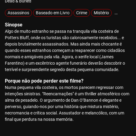
Dead & Buried
Assassinos
Baseado em Livro
Crime
Mistério
Sobrenatu
Sinopse
Algo de muito estranho se passa na tranquila vila costeira de
Potters Bluff, onde os turistas são calorosamente recebidos... e
depois brutalmente assassinados. Mas ainda mais chocante é
quando esses estranhos começam a reaparecer como cidadãos
normais e amigáveis pela vila. Agora, o xerife local (James
Farentino) e um excêntrico agente funerário deverão descobrir o
terrível e surpreendente segredo desta pequena comunidade.
Porque não pode perder este filme?
Numa pequena vila costeira, os mortos parecem regressar com
intenções sinistras. "Reencarnações" é um thriller atmosférico com
alma de pesadelo. O argumento de Dan O’Bannon é elegante e
perverso, guiando-nos por uma história que mistura mistério,
necromancia e crítica social. Assustador e melancólico, com um
final que perdura na nossa memória.