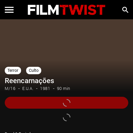
Terror
Culto
Reencarnações
M/16
E.U.A.
1981
90 min