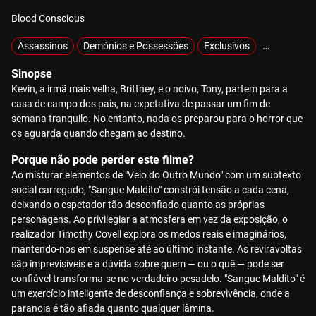
Blood Conscious
Assassinos
Demónios e Possessões
Exclusivos
Isolados
Sinopse
Kevin, a irmã mais velha, Brittney, e o noivo, Tony, partem para a
casa de campo dos pais, na expetativa de passar um fim de
semana tranquilo. No entanto, nada os preparou para o horror que
os aguarda quando chegam ao destino.
Porque não pode perder este filme?
Ao misturar elementos de "Veio do Outro Mundo" com um subtexto
social carregado, "Sangue Maldito" constrói tensão a cada cena,
deixando o espetador tão desconfiado quanto as próprias
personagens. Ao privilegiar a atmosfera em vez da exposição, o
realizador Timothy Covell explora os medos reais e imaginários,
mantendo-nos em suspense até ao último instante. As reviravoltas
são imprevisíveis e a dúvida sobre quem — ou o quê — pode ser
confiável transforma-se no verdadeiro pesadelo. "Sangue Maldito" é
um exercício inteligente de desconfiança e sobrevivência, onde a
paranoia é tão afiada quanto qualquer lâmina.