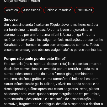
Shiryō no wana 2: Hideki
Asiático
Assassinos
Delírio e Pesadelo
Exclusivos
Gore
Sinopse
Um assassino anda à solta em Tóquio. Jovens mulheres estão a
ser horrivelmente mutiladas. Aki, uma jovem projecionista, é
atormentada por um fantasma infantil. A sua amiga Emi, uma
repórter de televisão a investigar terríveis mutilações, apresenta-lhe
Kurahashi, um homem casado com um passado sombrio. Todos
escondem um segredo obscuro e algo maléfico parece dominá-los.
Porque não pode perder este filme?
Esta sequela (mais espiritual do que direta) liberta-se das amarras
do slasher convencional e envereda por um território ainda mais
surreal e desconcertante do que o filme original, combinando
erotismo, violência gráfica e uma atmosfera febril e onírica. Com
claras influências do giallo italiano, visíveis na banda sonora e no
ritmo hipnótico, o filme apresenta cenas de gore extremo, planos
obscuros e ambientes quase sempre mergulhados em penumbra,
aumentando o desconforto e a sensação de desorientação. A
narrativa, fragmentada e ambígua, desafia o espetador a decifrar o