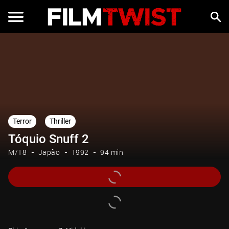
Terror
Thriller
Tóquio Snuff 2
M/18
Japão
1992
94 min