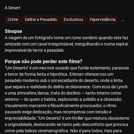
A Desert
Crime
Delírio e Pesadelo
Exclusivos
Hiperviolência
Mistér
Sinopse
A viagem de um fotógrafo toma um rumo sombrio quando este faz
amizade com um casal irresponsável, mergulhando-o numa espiral
imprevisível de terror e pesadelo.
Porque não pode perder este filme?
"Um Deserto" é um neo-noir ousado que funde isolamento, paranoia
e terror de forma lenta e hipnótica. Erkman oferece-nos um
pesadelo moderno sob o sol escaldante do deserto, onde a linha
que separa a realidade do delírio se desvanece. Com ecos de Lynch
e uma atmosfera densa, trata do declínio — tanto interno como
externo — de quem o habita, explorando a solidão e a obsessão.
Visualmente marcante e filosoficamente provocador, o ritmo
pausado exige dedicação, mas recompensa com tensão e
imprevisibilidade. "Um Deserto" é um thriller que mistura classicismo
e originalidade, destacando-se tanto pelo desconforto que provoca
como pela beleza cinematográfica. Não é para todos, mas para