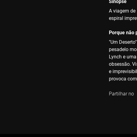
Sinopse
A viagem de
espiral impre
Porque não p
"Um Deserto"
pesadelo mod
Lynch e uma 
obsessão. Vi
e imprevisibi
provoca como
Partilhar no