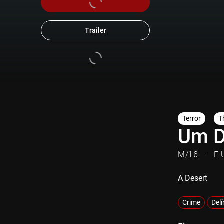
Trailer
Terror
Th
Um D
M/16
E.
A Desert
Crime
Delí