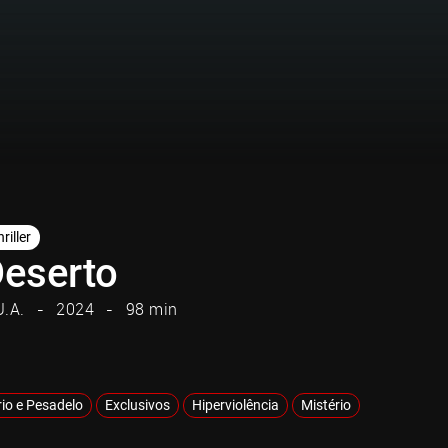
riller
eserto
U.A.
2024
98 min
rio e Pesadelo
Exclusivos
Hiperviolência
Mistério