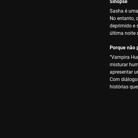
Sinopse
Sasha é uma 
No entanto, 
deprimido e 
última noite 
Porque não p
"Vampira Hum
misturar hum
apresentar u
Com diálogos
histórias qu