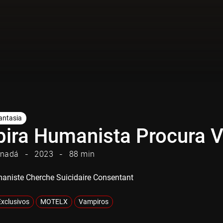
antasia
ira Humanista Procura Vo
nadá
2023
88 min
niste Cherche Suicidaire Consentant
Exclusivos
MOTELX
Vampiros