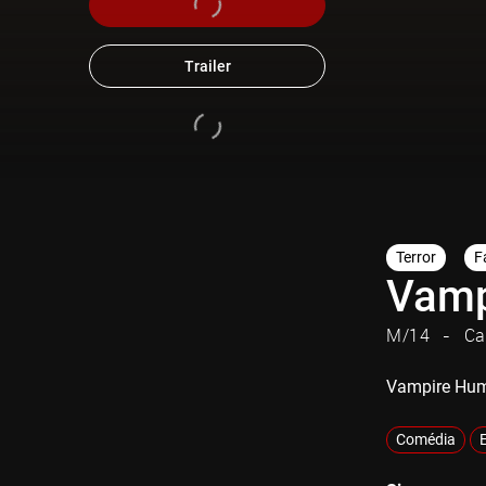
Trailer
Terror
F
Vamp
M/14
Ca
Vampire Huma
Comédia