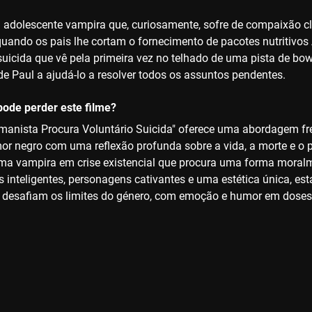
adolescente vampira que, curiosamente, sofre de compaixão clí
quando os pais lhe cortam o fornecimento de pacotes nutritivos
suicida que vê pela primeira vez no telhado de uma pista de bo
de Paul a ajudá-lo a resolver todos os assuntos pendentes.
ode perder este filme?
anista Procura Voluntário Suicida" oferece uma abordagem fre
or negro com uma reflexão profunda sobre a vida, a morte e o pr
ma vampira em crise existencial que procura uma forma moralme
 inteligentes, personagens cativantes e uma estética única, es
e desafiam os limites do género, com emoção e humor em doses 