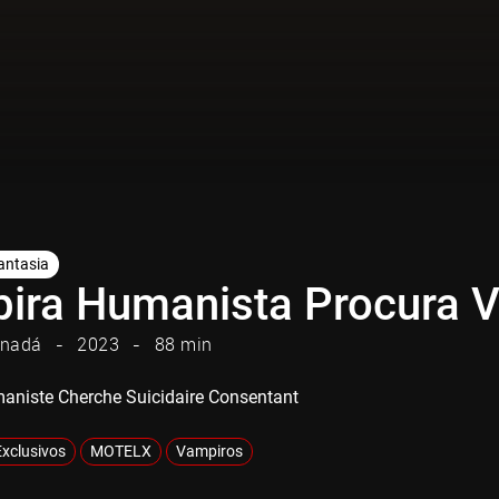
antasia
ira Humanista Procura Vo
nadá
2023
88 min
niste Cherche Suicidaire Consentant
Exclusivos
MOTELX
Vampiros