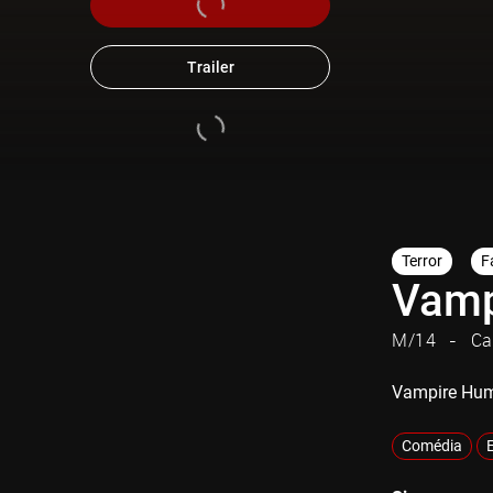
Trailer
Terror
F
Vamp
M/14
Ca
Vampire Huma
Comédia