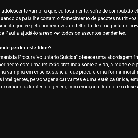
adolescente vampira que, curiosamente, sofre de compaixão clí
quando os pais lhe cortam o fornecimento de pacotes nutritivos
suicida que vê pela primeira vez no telhado de uma pista de bo
de Paul a ajudá-lo a resolver todos os assuntos pendentes.
ode perder este filme?
anista Procura Voluntário Suicida" oferece uma abordagem fre
or negro com uma reflexão profunda sobre a vida, a morte e o pr
ma vampira em crise existencial que procura uma forma moralme
 inteligentes, personagens cativantes e uma estética única, es
e desafiam os limites do género, com emoção e humor em doses 