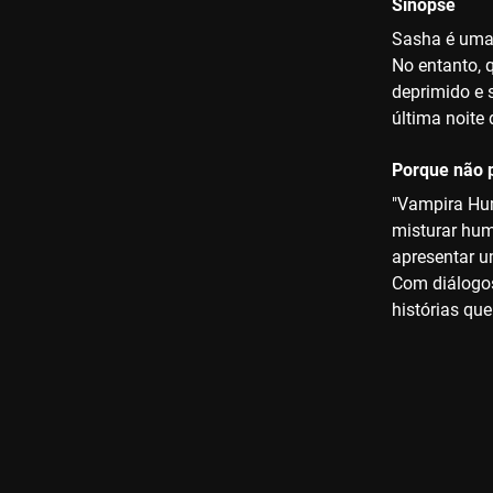
Sinopse
Sasha é uma 
No entanto, 
deprimido e 
última noite 
Porque não p
"Vampira Hum
misturar hum
apresentar u
Com diálogos
histórias qu