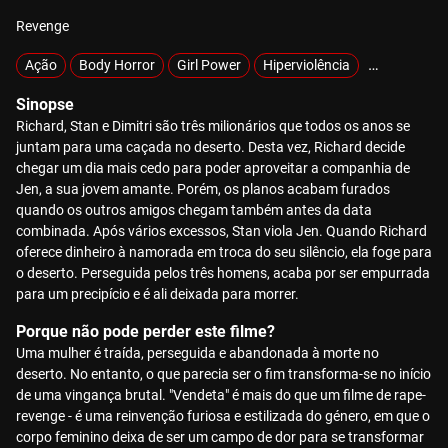
Revenge
Ação
Body Horror
Girl Power
Hiperviolência
Sobrevivênc
Sinopse
Richard, Stan e Dimitri são três milionários que todos os anos se
juntam para uma caçada no deserto. Desta vez, Richard decide
chegar um dia mais cedo para poder aproveitar a companhia de
Jen, a sua jovem amante. Porém, os planos acabam furados
quando os outros amigos chegam também antes da data
combinada. Após vários excessos, Stan viola Jen. Quando Richard
oferece dinheiro à namorada em troca do seu silêncio, ela foge para
o deserto. Perseguida pelos três homens, acaba por ser empurrada
para um precipício e é ali deixada para morrer.
Porque não pode perder este filme?
Uma mulher é traída, perseguida e abandonada à morte no
deserto. No entanto, o que parecia ser o fim transforma-se no início
de uma vingança brutal. "Vendeta" é mais do que um filme de rape-
revenge - é uma reinvenção furiosa e estilizada do género, em que o
corpo feminino deixa de ser um campo de dor para se transformar