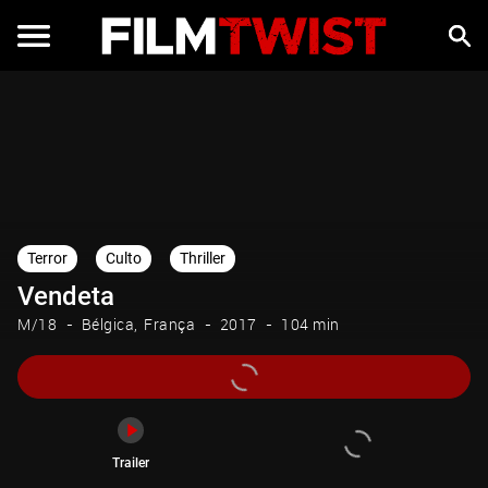
Trailer
Terror
Culto
Thriller
Vendeta
M/18
Bélgica
França
2017
104 min
Trailer