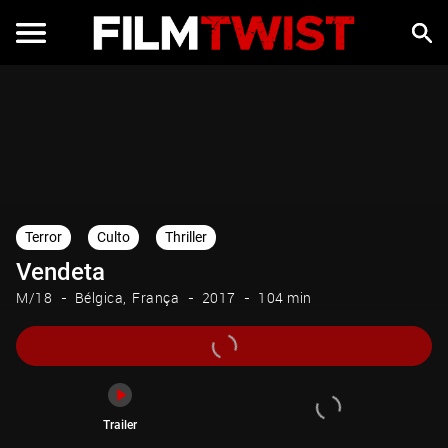
Trailer
Terror
Culto
Thriller
Vendeta
M/18
Bélgica
França
2017
104 min
Trailer