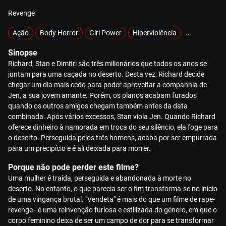
Revenge
Ação
Body Horror
Girl Power
Hiperviolência
Sobrevivênc
Sinopse
Richard, Stan e Dimitri são três milionários que todos os anos se
juntam para uma caçada no deserto. Desta vez, Richard decide
chegar um dia mais cedo para poder aproveitar a companhia de
Jen, a sua jovem amante. Porém, os planos acabam furados
quando os outros amigos chegam também antes da data
combinada. Após vários excessos, Stan viola Jen. Quando Richard
oferece dinheiro à namorada em troca do seu silêncio, ela foge para
o deserto. Perseguida pelos três homens, acaba por ser empurrada
para um precipício e é ali deixada para morrer.
Porque não pode perder este filme?
Uma mulher é traída, perseguida e abandonada à morte no
deserto. No entanto, o que parecia ser o fim transforma-se no início
de uma vingança brutal. "Vendeta" é mais do que um filme de rape-
revenge - é uma reinvenção furiosa e estilizada do género, em que o
corpo feminino deixa de ser um campo de dor para se transformar