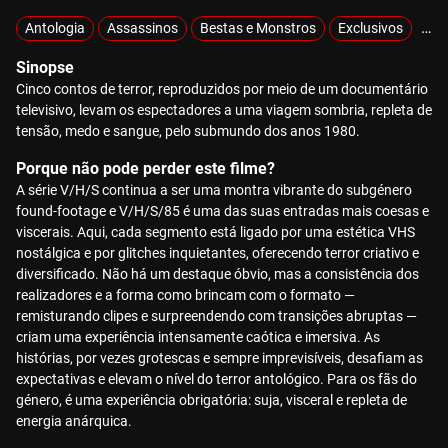
Antologia
Assassinos
Bestas e Monstros
Exclusivos
Fou
Sinopse
Cinco contos de terror, reproduzidos por meio de um documentário
televisivo, levam os espectadores a uma viagem sombria, repleta de
tensão, medo e sangue, pelo submundo dos anos 1980.
Porque não pode perder este filme?
A série V/H/S continua a ser uma montra vibrante do subgénero
found-footage e V/H/S/85 é uma das suas entradas mais coesas e
viscerais. Aqui, cada segmento está ligado por uma estética VHS
nostálgica e por glitches inquietantes, oferecendo terror criativo e
diversificado. Não há um destaque óbvio, mas a consistência dos
realizadores e a forma como brincam com o formato —
remisturando clipes e surpreendendo com transições abruptas —
criam uma experiência intensamente caótica e imersiva. As
histórias, por vezes grotescas e sempre imprevisíveis, desafiam as
expectativas e elevam o nível do terror antológico. Para os fãs do
género, é uma experiência obrigatória: suja, visceral e repleta de
energia anárquica.