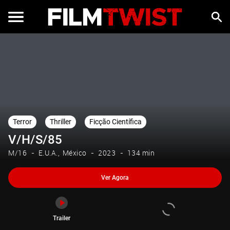
Ver Agora
Trailer
Terror
Thriller
Ficção Científica
V/H/S/85
M/16
E.U.A.
México
2023
134 min
Ver Agora
Trailer