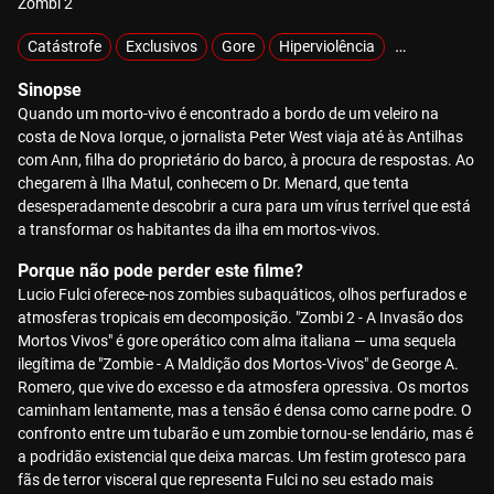
Zombi 2
Catástrofe
Exclusivos
Gore
Hiperviolência
Sobrevivência
Sinopse
Quando um morto-vivo é encontrado a bordo de um veleiro na
costa de Nova Iorque, o jornalista Peter West viaja até às Antilhas
com Ann, filha do proprietário do barco, à procura de respostas. Ao
chegarem à Ilha Matul, conhecem o Dr. Menard, que tenta
desesperadamente descobrir a cura para um vírus terrível que está
a transformar os habitantes da ilha em mortos-vivos.
Porque não pode perder este filme?
Lucio Fulci oferece-nos zombies subaquáticos, olhos perfurados e
atmosferas tropicais em decomposição. "Zombi 2 - A Invasão dos
Mortos Vivos" é gore operático com alma italiana — uma sequela
ilegítima de "Zombie - A Maldição dos Mortos-Vivos" de George A.
Romero, que vive do excesso e da atmosfera opressiva. Os mortos
caminham lentamente, mas a tensão é densa como carne podre. O
confronto entre um tubarão e um zombie tornou-se lendário, mas é
a podridão existencial que deixa marcas. Um festim grotesco para
fãs de terror visceral que representa Fulci no seu estado mais