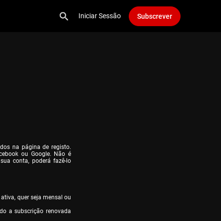
Iniciar Sessão
Subscrever
dos na página de registo. 
cebook ou Google. Não é 
ua conta, poderá fazê-lo 
ativa, quer seja mensal ou 
do a subscrição renovada 