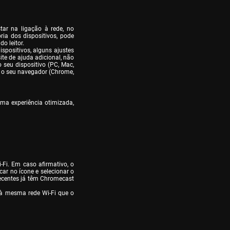
tar na ligação à rede, no 
ia dos dispositivos, pode 
 leitor.

spositivos, alguns ajustes 
te de ajuda adicional, não 
 seu dispositivo (PC, Mac, 
e o seu navegador (Chrome, 
a experiência otimizada, 
Fi. Em caso afirmativo, o 
car no ícone e selecionar o 
recentes já têm Chromecast 
 à mesma rede Wi-Fi que o 