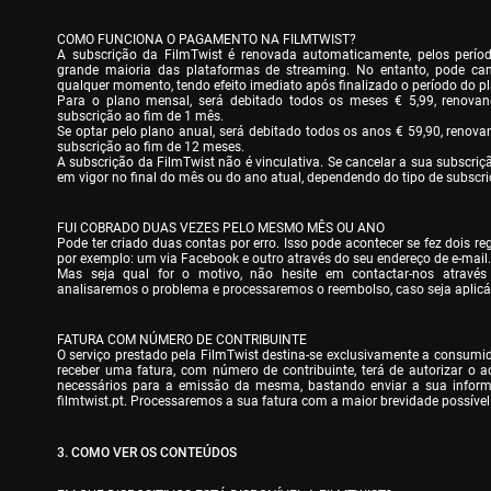
COMO FUNCIONA O PAGAMENTO NA FILMTWIST?

A subscrição da FilmTwist é renovada automaticamente, pelos períod
grande maioria das plataformas de streaming. No entanto, pode canc
qualquer momento, tendo efeito imediato após finalizado o período do pla
Para o plano mensal, será debitado todos os meses € 5,99, renovan
subscrição ao fim de 1 mês.

Se optar pelo plano anual, será debitado todos os anos € 59,90, renov
subscrição ao fim de 12 meses.

A subscrição da FilmTwist não é vinculativa. Se cancelar a sua subscriç
em vigor no final do mês ou do ano atual, dependendo do tipo de subscri
FUI COBRADO DUAS VEZES PELO MESMO MÊS OU ANO

Pode ter criado duas contas por erro. Isso pode acontecer se fez dois regi
por exemplo: um via Facebook e outro através do seu endereço de e-mail.

Mas seja qual for o motivo, não hesite em contactar-nos através d
analisaremos o problema e processaremos o reembolso, caso seja aplicá
FATURA COM NÚMERO DE CONTRIBUINTE

O serviço prestado pela FilmTwist destina-se exclusivamente a consumido
receber uma fatura, com número de contribuinte, terá de autorizar o a
necessários para a emissão da mesma, bastando enviar a sua informa
filmtwist.pt. Processaremos a sua fatura com a maior brevidade possível
3. COMO VER OS CONTEÚDOS