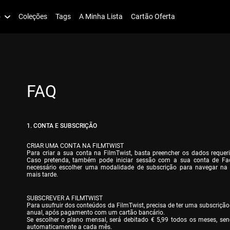
o
Coleções
Tags
A Minha Lista
Cartão Oferta
FAQ
1. CONTA E SUBSCRIÇÃO
CRIAR UMA CONTA NA FILMTWIST

Para criar a sua conta na FilmTwist, basta preencher os dados requeri
Caso pretenda, também pode iniciar sessão com a sua conta de Fa
necessário escolher uma modalidade de subscrição para navegar na s
mais tarde.
SUBSCREVER A FILMTWIST

Para usufruir dos conteúdos da FilmTwist, precisa de ter uma subscrição 
anual, após pagamento com um cartão bancário.

Se escolher o plano mensal, será debitado € 5,99 todos os meses, sen
automaticamente a cada mês.
