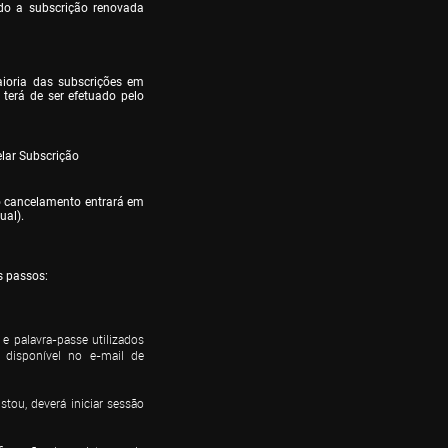
do a subscrição renovada 
oria das subscrições em 
erá de ser efetuado pelo 
elar Subscrição
o cancelamento entrará em 
ual).
s passos:
e palavra-passe utilizados 
disponível no e-mail de 
ou, deverá iniciar sessão 