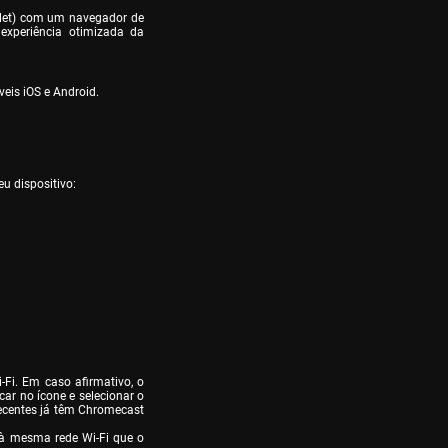
blet) com um navegador de 
periência otimizada da 
eis iOS e Android.
eu dispositivo:
Fi. Em caso afirmativo, o 
car no ícone e selecionar o 
recentes já têm Chromecast 
 à mesma rede Wi-Fi que o 