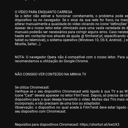
O VÍDEO PARA ENQUANTO CARREGA

Se o leitor não estiver a funcionar corretamente, o problema pode es
dispositivo ou no navegador. Se o sinal da sua rede for fraco, na maior
alterar manualmente a qualidade do vídeo clicando no ícone "definições" do
Apesar de o nosso leitor estar otimizado para uma vasta variedade de di
manuais poderão ser necessários para corrigir alguns erros. Caso necessi
hesite em contactar-nos através de ajuda @ filmtwist.pt, especificando o
tablet ou telemóvel), o sistema operativo (Windows 10, OS X, Android...) 
Mozilla, Safari...).
NOTA: O navegador Opera não é compatível com o nosso leitor. Para um
recomendamos a utilização do Google Chrome.
NÃO CONSIGO VER CONTEÚDO NA MINHA TV
Se utiliza Chromecast:

Verifique se o seu dispositivo Chromecast está ligado à sua TV e ao Wi-
ícone “Cast” deverá aparecer no leitor FilmTwist. Depois, só precisa de cli
dispositivo para o qual deseja transmitir o vídeo. Muitas das TVs mais 
incorporado, e não precisam de uma box ou adaptador.

Observação: o dispositivo no qual acede à FilmTwist deve estar ligado
seu dispositivo com Chromecast.
Requisitos para dispositivos Chromecast: 
https://shorturl.at/kwUX3