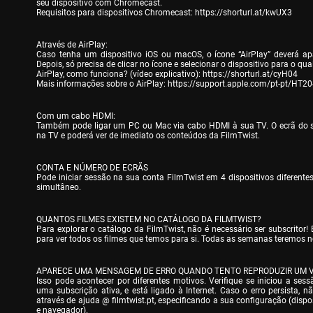
seu dispositivo com Chromecast.

Requisitos para dispositivos Chromecast: 
https://shorturl.at/kwUX3
Através de AirPlay:

Caso tenha um dispositivo iOS ou macOS, o ícone “AirPlay” deverá apar
Depois, só precisa de clicar no ícone e selecionar o dispositivo para o qual
AirPlay, como funciona? (vídeo explicativo): 
https://shorturl.at/cyH04
Mais informações sobre o AirPlay: 
https://support.apple.com/pt-pt/HT2
Com um cabo HDMI:

Também pode ligar um PC ou Mac via cabo HDMI à sua TV. O ecrã do s
na TV e poderá ver de imediato os conteúdos da FilmTwist.
CONTA E NÚMERO DE ECRÃS

Pode iniciar sessão na sua conta FilmTwist em 4 dispositivos diferentes
simultâneo.
QUANTOS FILMES EXISTEM NO CATÁLOGO DA FILMTWIST?

Para explorar o catálogo da FilmTwist, não é necessário ser subscritor! B
para ver todos os filmes que temos para si. Todas as semanas teremos no
APARECE UMA MENSAGEM DE ERRO QUANDO TENTO REPRODUZIR UM V
Isso pode acontecer por diferentes motivos. Verifique se iniciou a ses
uma subscrição ativa, e está ligado à Internet. Caso o erro persista, n
através de ajuda @ filmtwist.pt, especificando a sua configuração (dispos
e navegador).