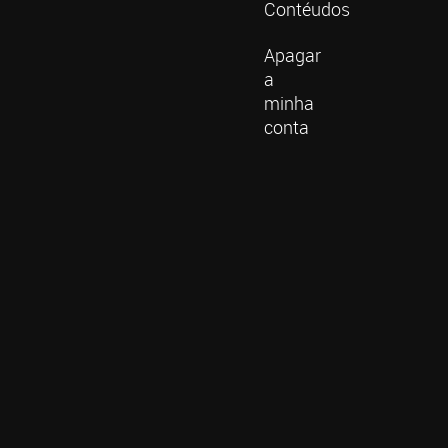
Contéudos
Apagar
a
minha
conta