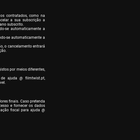
os contratados, como na 
elar a sua subscrição a 
no subscrito.

do-se automaticamente a 
ando-se automaticamente a 
ão, o cancelamento entrará 
ção.
stos por meios diferentes, 
e ajuda @ filmtwist.pt, 
vel.
res finais. Caso pretenda 
cesso e fornecer os dados 
ção fiscal para ajuda @ 