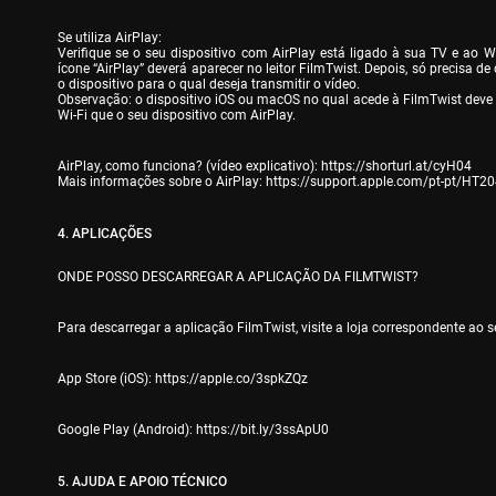
Se utiliza AirPlay:

Verifique se o seu dispositivo com AirPlay está ligado à sua TV e ao Wi
ícone “AirPlay” deverá aparecer no leitor FilmTwist. Depois, só precisa de c
o dispositivo para o qual deseja transmitir o vídeo.

Observação: o dispositivo iOS ou macOS no qual acede à FilmTwist deve 
Wi-Fi que o seu dispositivo com AirPlay.
AirPlay, como funciona? (vídeo explicativo): 
https://shorturl.at/cyH04
Mais informações sobre o AirPlay: 
https://support.apple.com/pt-pt/HT2
4. APLICAÇÕES
ONDE POSSO DESCARREGAR A APLICAÇÃO DA FILMTWIST?
Para descarregar a aplicação FilmTwist, visite a loja correspondente ao s
App Store (iOS): 
https://apple.co/3spkZQz
Google Play (Android): 
https://bit.ly/3ssApU0
5. AJUDA E APOIO TÉCNICO