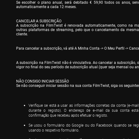
Se escolher o plano anual, será debitado € 59,90 todos os anos, sen
automaticamente a cada 12 meses.
CANCELAR A SUBSCRIÇÃO

A subscrição na FilmTwist é renovada automaticamente, como na mai
outras plataformas de streaming, pelo que o cancelamento da mesma t
cliente.
Para cancelar a subscrição, vá até A Minha Conta -> O Meu Perfil -> Canc
A subscrição na FilmTwist não é vinculativa. Ao cancelar a subscrição, 
vigor no final do seu período de subscrição atual (quer seja mensal ou an
NÃO CONSIGO INICIAR SESSÃO

Se não conseguir iniciar sessão na sua conta FilmTwist, siga os seguinte
Verifique se está a usar as informações corretas da conta (e-mail 
durante o registo). O endereço de e-mail da sua conta está 
confirmação que recebeu após efetuar o registo.
Se usou o formulário do Google ou do Facebook quando se regist
usando o respetivo formulário.