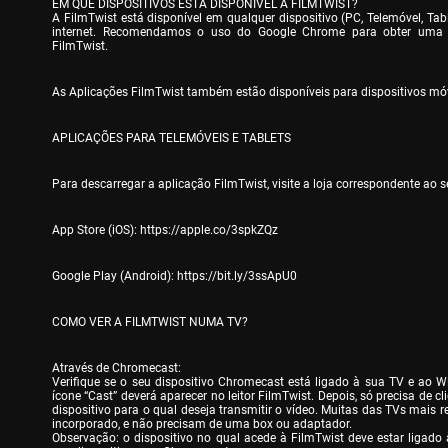
EM QUE DISPOSITIVOS ESTÁ DISPONÍVEL A FILMTWIST?

A FilmTwist está disponível em qualquer dispositivo (PC, Telemóvel, Ta
internet. Recomendamos o uso do Google Chrome para obter uma ex
FilmTwist.
As Aplicações FilmTwist também estão disponíveis para dispositivos móv
APLICAÇÕES PARA TELEMÓVEIS E TABLETS
Para descarregar a aplicação FilmTwist, visite a loja correspondente ao s
App Store (iOS): 
https://apple.co/3spkZQz
Google Play (Android): 
https://bit.ly/3ssApU0
COMO VER A FILMTWIST NUMA TV?
Através de Chromecast:

Verifique se o seu dispositivo Chromecast está ligado à sua TV e ao Wi-
ícone “Cast” deverá aparecer no leitor FilmTwist. Depois, só precisa de cli
dispositivo para o qual deseja transmitir o vídeo. Muitas das TVs mais 
incorporado, e não precisam de uma box ou adaptador.

Observação: o dispositivo no qual acede à FilmTwist deve estar ligado