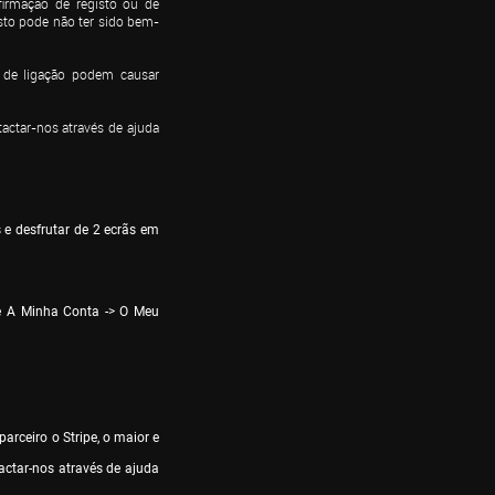
firmação de registo ou de 
sto pode não ter sido bem-
 de ligação podem causar 
actar-nos através de ajuda 
 e desfrutar de 2 ecrãs em 
té A Minha Conta -> O Meu 
ceiro o Stripe, o maior e 
tar-nos através de ajuda 