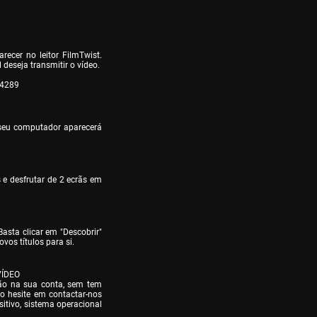
ecer no leitor FilmTwist. 
 deseja transmitir o vídeo.

04289
eu computador aparecerá 
 e desfrutar de 2 ecrãs em 
asta clicar em "Descobrir" 
vos títulos para si.
ÍDEO

são na sua conta, sem tem 
ão hesite em contactar-nos 
itivo, sistema operacional 