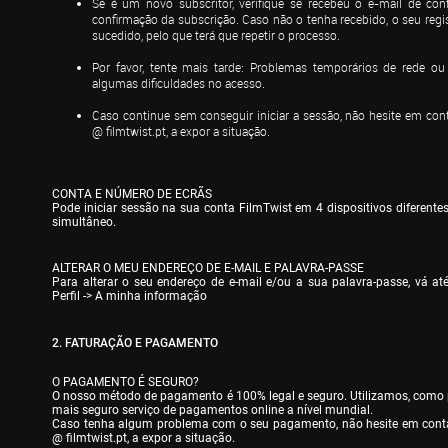
Se é um novo subscritor, verifique se recebeu o e-mail de con
confirmação da subscrição. Caso não o tenha recebido, o seu regi
sucedido, pelo que terá que repetir o processo.
Por favor, tente mais tarde: Problemas temporários de rede ou
algumas dificuldades no acesso.
Caso continue sem conseguir iniciar a sessão, não hesite em cont
@ filmtwist.pt, a expor a situação.
CONTA E NÚMERO DE ECRÃS

Pode iniciar sessão na sua conta FilmTwist em 4 dispositivos diferentes
simultâneo.
ALTERAR O MEU ENDEREÇO DE E-MAIL E PALAVRA-PASSE

Para alterar o seu endereço de e-mail e/ou a sua palavra-passe, vá a
Perfil -> A minha informação
2. FATURAÇÃO E PAGAMENTO
O PAGAMENTO É SEGURO?

O nosso método de pagamento é 100% legal e seguro. Utilizamos, como par
mais seguro serviço de pagamentos online a nível mundial.

Caso tenha algum problema com o seu pagamento, não hesite em contac
@ filmtwist.pt, a expor a situação.