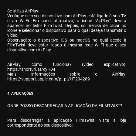
Se utiliza AirPlay:

Verifique se o seu dispositivo com AirPlay está ligado à sua TV 
e ao Wi-Fi. Em caso afirmativo, o ícone “AirPlay” deverá 
aparecer no leitor FilmTwist. Depois, só precisa de clicar no 
ícone e selecionar o dispositivo para o qual deseja transmitir o 
vídeo.

Observação: o dispositivo iOS ou macOS no qual acede à 
FilmTwist deve estar ligado à mesma rede Wi-Fi que o seu 
dispositivo com AirPlay.
AirPlay, como funciona? (vídeo explicativo): 
https://shorturl.at/cyH04
Mais informações sobre o AirPlay: 
https://support.apple.com/pt-pt/HT204289
4. APLICAÇÕES
ONDE POSSO DESCARREGAR A APLICAÇÃO DA FILMTWIST?
Para descarregar a aplicação FilmTwist, visite a loja 
correspondente ao seu dispositivo: