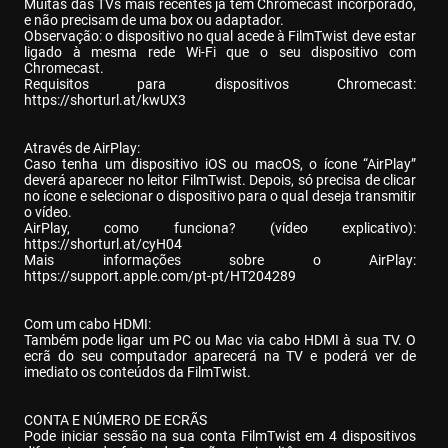
Muitas das TVs mais recentes já têm Chromecast incorporado, 
e não precisam de uma box ou adaptador.

Observação: o dispositivo no qual acede à FilmTwist deve estar 
ligado à mesma rede Wi-Fi que o seu dispositivo com 
Chromecast.

Requisitos para dispositivos Chromecast: 
https://shorturl.at/kwUX3
Através de AirPlay:

Caso tenha um dispositivo iOS ou macOS, o ícone “AirPlay” 
deverá aparecer no leitor FilmTwist. Depois, só precisa de clicar 
no ícone e selecionar o dispositivo para o qual deseja transmitir 
o vídeo.

AirPlay, como funciona? (vídeo explicativo): 
https://shorturl.at/cyH04
Mais informações sobre o AirPlay: 
https://support.apple.com/pt-pt/HT204289
Com um cabo HDMI:

Também pode ligar um PC ou Mac via cabo HDMI à sua TV. O 
ecrã do seu computador aparecerá na TV e poderá ver de 
imediato os conteúdos da FilmTwist.
CONTA E NÚMERO DE ECRÃS

Pode iniciar sessão na sua conta FilmTwist em 4 dispositivos 