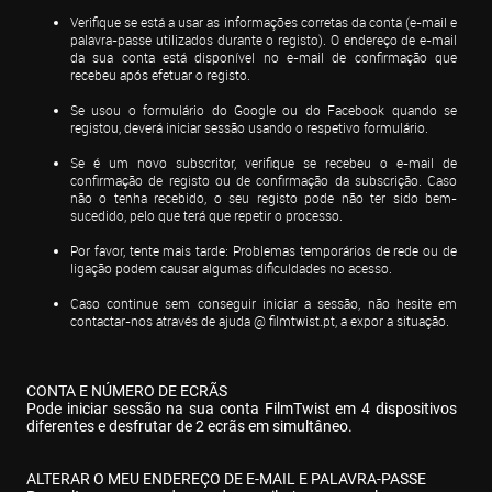
Verifique se está a usar as informações corretas da conta (e-mail e 
palavra-passe utilizados durante o registo). O endereço de e-mail 
da sua conta está disponível no e-mail de confirmação que 
recebeu após efetuar o registo.
Se usou o formulário do Google ou do Facebook quando se 
registou, deverá iniciar sessão usando o respetivo formulário.
Se é um novo subscritor, verifique se recebeu o e-mail de 
confirmação de registo ou de confirmação da subscrição. Caso 
não o tenha recebido, o seu registo pode não ter sido bem-
sucedido, pelo que terá que repetir o processo.
Por favor, tente mais tarde: Problemas temporários de rede ou de 
ligação podem causar algumas dificuldades no acesso.
Caso continue sem conseguir iniciar a sessão, não hesite em 
contactar-nos através de ajuda @ filmtwist.pt, a expor a situação.
CONTA E NÚMERO DE ECRÃS

Pode iniciar sessão na sua conta FilmTwist em 4 dispositivos 
diferentes e desfrutar de 2 ecrãs em simultâneo.
ALTERAR O MEU ENDEREÇO DE E-MAIL E PALAVRA-PASSE
