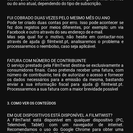
ou do ano atual, dependendo do tipo de subscrição.
FUI COBRADO DUAS VEZES PELO MESMO MÊS OU ANO

Pode ter criado duas contas por erro. Isso pode acontecer se 
fez dois registos por meios diferentes, por exemplo: um via 
Facebook e outro através do seu endereço de e-mail.

Mas seja qual for o motivo, não hesite em contactar-nos 
através de ajuda @ filmtwist.pt, analisaremos o problema e 
processaremos o reembolso, caso seja aplicável.
FATURA COM NÚMERO DE CONTRIBUINTE

O serviço prestado pela FilmTwist destina-se exclusivamente a 
consumidores finais. Caso pretenda receber uma fatura, com 
número de contribuinte, terá de autorizar o acesso e fornecer 
os dados necessários para a emissão da mesma, bastando 
enviar a sua informação fiscal para ajuda @ filmtwist.pt. 
Processaremos a sua fatura com a maior brevidade possível
3. COMO VER OS CONTEÚDOS
EM QUE DISPOSITIVOS ESTÁ DISPONÍVEL A FILMTWIST?

A FilmTwist está disponível em qualquer dispositivo (PC, 
Telemóvel, Tablet) com um navegador de internet. 
Recomendamos o uso do Google Chrome para obter uma 