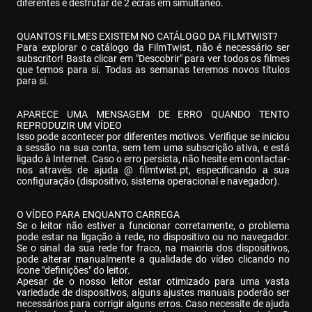
diferentes e desfrutar de 2 ecrãs em simultâneo.
QUANTOS FILMES EXISTEM NO CATÁLOGO DA FILMTWIST?

Para explorar o catálogo da FilmTwist, não é necessário ser 
subscritor! Basta clicar em "Descobrir" para ver todos os filmes 
que temos para si. Todas as semanas teremos novos títulos 
para si.
APARECE UMA MENSAGEM DE ERRO QUANDO TENTO 
REPRODUZIR UM VÍDEO

Isso pode acontecer por diferentes motivos. Verifique se iniciou 
a sessão na sua conta, sem tem uma subscrição ativa, e está 
ligado à Internet. Caso o erro persista, não hesite em contactar-
nos através de ajuda @ filmtwist.pt, especificando a sua 
configuração (dispositivo, sistema operacional e navegador).
O VÍDEO PARA ENQUANTO CARREGA

Se o leitor não estiver a funcionar corretamente, o problema 
pode estar na ligação à rede, no dispositivo ou no navegador. 
Se o sinal da sua rede for fraco, na maioria dos dispositivos, 
pode alterar manualmente a qualidade do vídeo clicando no 
ícone "definições" do leitor.

Apesar de o nosso leitor estar otimizado para uma vasta 
variedade de dispositivos, alguns ajustes manuais poderão ser 
necessários para corrigir alguns erros. Caso necessite de ajuda 