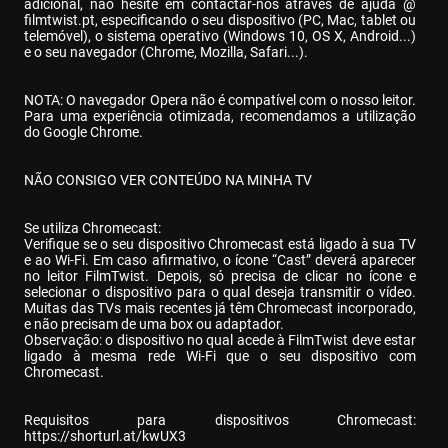
adicional, não hesite em contactar-nos através de ajuda @ 
filmtwist.pt, especificando o seu dispositivo (PC, Mac, tablet ou 
telemóvel), o sistema operativo (Windows 10, OS X, Android...) 
e o seu navegador (Chrome, Mozilla, Safari...).
NOTA: O navegador Opera não é compatível com o nosso leitor. 
Para uma experiência otimizada, recomendamos a utilização 
do Google Chrome.
NÃO CONSIGO VER CONTEÚDO NA MINHA TV
Se utiliza Chromecast:

Verifique se o seu dispositivo Chromecast está ligado à sua TV 
e ao Wi-Fi. Em caso afirmativo, o ícone “Cast” deverá aparecer 
no leitor FilmTwist. Depois, só precisa de clicar no ícone e 
selecionar o dispositivo para o qual deseja transmitir o vídeo. 
Muitas das TVs mais recentes já têm Chromecast incorporado, 
e não precisam de uma box ou adaptador.

Observação: o dispositivo no qual acede à FilmTwist deve estar 
ligado à mesma rede Wi-Fi que o seu dispositivo com 
Chromecast.
Requisitos para dispositivos Chromecast: 
https://shorturl.at/kwUX3