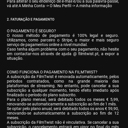
Para alterar o seu endereço de e-mail e/ou a sua palavra-passe, 
vá até A Minha Conta -> O Meu Perfil -> A minha informação
2. FATURAÇÃO E PAGAMENTO
O PAGAMENTO É SEGURO?

O nosso método de pagamento é 100% legal e seguro. 
Utilizamos, como parceiro o Stripe, o maior e mais seguro 
serviço de pagamentos online a nível mundial.

Caso tenha algum problema com o seu pagamento, não hesite 
em contactar-nos através de ajuda @ filmtwist.pt, a expor a 
situação.
COMO FUNCIONA O PAGAMENTO NA FILMTWIST?

A subscrição da FilmTwist é renovada automaticamente, pelos 
períodos contratados, como na grande maioria das 
plataformas de streaming. No entanto, pode cancelar a sua 
subscrição a qualquer momento, tendo efeito imediato após 
finalizado o período do plano subscrito.

Para o plano mensal, será debitado todos os meses € 5,99, 
renovando-se automaticamente a subscrição ao fim de 1 mês.

Se optar pelo plano anual, será debitado todos os anos € 59,90, 
renovando-se automaticamente a subscrição ao fim de 12 
meses.

A subscrição da FilmTwist não é vinculativa. Se cancelar a sua 
subscrição, o cancelamento entrará em vigor no final do mês 