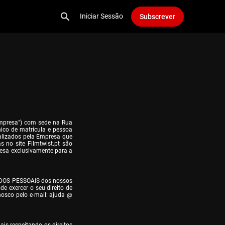
Iniciar Sessão
Subscrever
Empresa") com sede na Rua 
ico de matrícula e pessoa 
alizados pela Empresa que 
 no site Filmtwist.pt são 
esa exclusivamente para a 
DOS PESSOAIS dos nossos 
 exercer o seu direito de 
nosco pelo e-mail: ajuda @ 