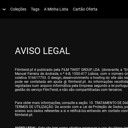
o
Coleções
Tags
A Minha Lista
Cartão Oferta
AVISO LEGAL
Filmtwist.pt é publicado pela FILM TWIST GROUP, LDA. (doravante, a "
Manuel Ferreira de Andrade, n.º 6-B, 1500-417 Lisboa, com o número ún
coletiva 516617753. O design, desenvolvimento e hosting do site são re
pode ser contatada em ajuda @ filmtwist.pt. As informações recolhidas
registadas num arquivo informática pela Empresa segundo a lei portugu
gestão do serviço FilmTwist, e não são compartilhadas com terceiros.
Para obter mais informações, consulte a seção 10. TRATAMENTO DE DA
TERMOS DE UTILIZAÇÃO. De acordo com a Lei de Proteção de Dados, pode
acesso aos dados referentes a si e retificá-los entrando em contato con
filmtwist.pt.