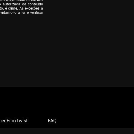
is respeitando os direitos 
o autorizada de conteúdo 
o, é crime. As exceções a 
idamo-lo a ler e verificar 
cer FilmTwist
FAQ