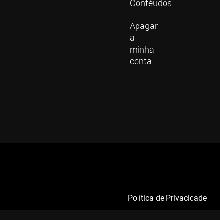
Contéudos
Apagar
a
minha
conta
Política de Privacidade