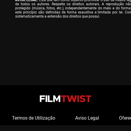
AVISO LEGAL:
 Este site tem como objetivo promover o uso de vídeos lega
de todos os autores. Respeite os direitos autorais. A reprodução nã
protegido (música, fotos, etc.), independentemente do meio e do format
este princípio são definidas de forma exaustiva e limitada por lei. Conv
sistematicamente a extensão dos direitos que possui.
Termos de Utilização
Aviso Legal
Ofere