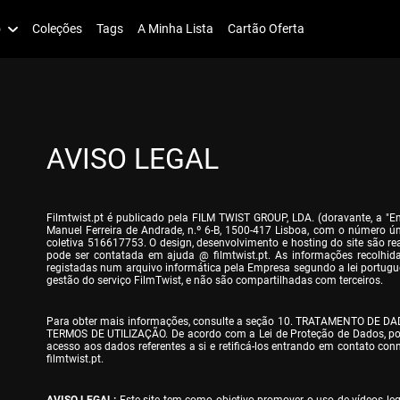
o
Coleções
Tags
A Minha Lista
Cartão Oferta
AVISO LEGAL
Filmtwist.pt é publicado pela FILM TWIST GROUP, LDA. (doravante, a "
Manuel Ferreira de Andrade, n.º 6-B, 1500-417 Lisboa, com o número ún
coletiva 516617753. O design, desenvolvimento e hosting do site são re
pode ser contatada em ajuda @ filmtwist.pt. As informações recolhidas
registadas num arquivo informática pela Empresa segundo a lei portugu
gestão do serviço FilmTwist, e não são compartilhadas com terceiros.
Para obter mais informações, consulte a seção 10. TRATAMENTO DE DA
TERMOS DE UTILIZAÇÃO. De acordo com a Lei de Proteção de Dados, pode
acesso aos dados referentes a si e retificá-los entrando em contato con
filmtwist.pt.