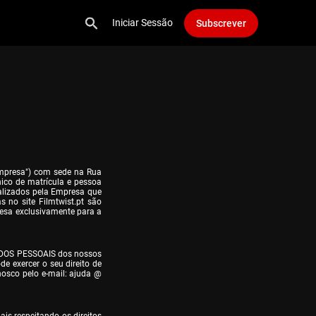
Iniciar Sessão
Subscrever
Empresa") com sede na Rua 
ico de matrícula e pessoa 
alizados pela Empresa que 
 no site Filmtwist.pt são 
esa exclusivamente para a 
DOS PESSOAIS dos nossos 
 exercer o seu direito de 
nosco pelo e-mail: ajuda @ 