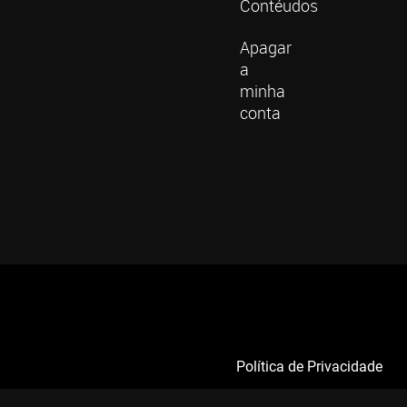
Contéudos
Apagar
a
minha
conta
Política de Privacidade