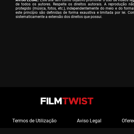
AVISO LEGAL:
 Este site tem como objetivo promover o uso de vídeos lega
de todos os autores. Respeite os direitos autorais. A reprodução nã
protegido (música, fotos, etc.), independentemente do meio e do format
este princípio são definidas de forma exaustiva e limitada por lei. Conv
sistematicamente a extensão dos direitos que possui.
Termos de Utilização
Aviso Legal
Ofere