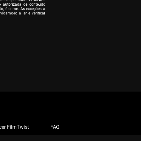
is respeitando os direitos 
o autorizada de conteúdo 
o, é crime. As exceções a 
idamo-lo a ler e verificar 
cer FilmTwist
FAQ