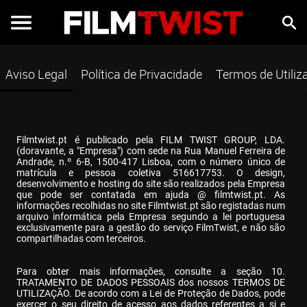
Aviso Legal
Política de Privacidade
Termos de Utiliz
Filmtwist.pt é publicado pela FILM TWIST GROUP, LDA. 
(doravante, a "Empresa") com sede na Rua Manuel Ferreira de 
Andrade, n.º 6-B, 1500-417 Lisboa, com o número único de 
matrícula e pessoa coletiva 516617753. O design, 
desenvolvimento e hosting do site são realizados pela Empresa 
que pode ser contatada em ajuda @ filmtwist.pt. As 
informações recolhidas no site Filmtwist.pt são registadas num 
arquivo informática pela Empresa segundo a lei portuguesa 
exclusivamente para a gestão do serviço FilmTwist, e não são 
compartilhadas com terceiros.
Para obter mais informações, consulte a seção 10. 
TRATAMENTO DE DADOS PESSOAIS dos nossos TERMOS DE 
UTILIZAÇÃO. De acordo com a Lei de Proteção de Dados, pode 
exercer o seu direito de acesso aos dados referentes a si e 