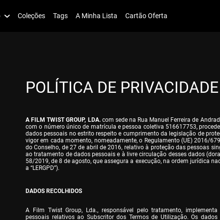
o
Coleções
Tags
A Minha Lista
Cartão Oferta
POLÍTICA DE PRIVACIDADE
A FILM TWIST GROUP, LDA.
 com sede na Rua Manuel Ferreira de Andrade,
com o número único de matrícula e pessoa coletiva 516617753, procede 
dados pessoais no estrito respeito e cumprimento da legislação de prot
vigor em cada momento, nomeadamente, o Regulamento (UE) 2016/679 
do Conselho, de 27 de abril de 2016, relativo à proteção das pessoas sing
ao tratamento de dados pessoais e à livre circulação desses dados (dorav
58/2019, de 8 de agosto, que assegura a execução, na ordem jurídica nac
a “LERGPD”).
DADOS RECOLHIDOS
A Film Twist Group, Lda., responsável pelo tratamento, implementa
pessoais relativos ao Subscritor dos Termos de Utilização. Os dados 