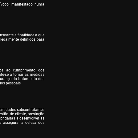
uívoco, manifestado numa 
soante a finalidade a que 
legalmente definidos para 
os ao cumprimento dos 
e-se a tomar as medidas 
gurança do tratamento dos 
dos pessoais.
entidades subcontratantes 
tão de cliente, prestação 
obrigadas a desenvolver as 
 assegurar a defesa dos 