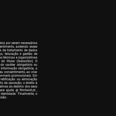
dos por serem necessários 
entimento, podendo esses 
os de tratamento de dados 
o, faturação e gestão de 
 técnicas e organizativas 
 titular (Subscritor). O 
o caráter obrigatório ou 
informação obrigatória, o 
eu consentimento, ao criar 
 e-mails promocionais. Em 
retificação ou eliminação 
o de oposição, o direito à 
ativas ao destino dos seus 
ra ajuda @ filmtwist.pt , 
entidade. Finalmente, o 
isão.