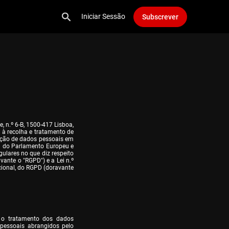
Iniciar Sessão
Subscrever
 n.º 6-B, 1500-417 Lisboa, 
à recolha e tratamento de 
eção de dados pessoais em 
do Parlamento Europeu e 
ulares no que diz respeito 
ante o "RGPD") e a Lei n.º 
ional, do RGPD (doravante 
 o tratamento dos dados 
pessoais abrangidos pelo 