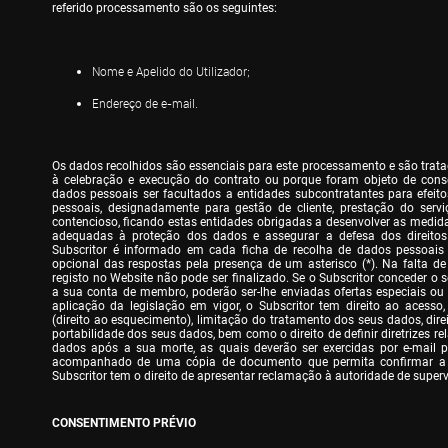
referido processamento são os seguintes:
Nome e Apelido do Utilizador;
Endereço de e-mail.
Os dados recolhidos são essenciais para este processamento e são trata
à celebração e execução do contrato ou porque foram objeto de cons
dados pessoais ser facultados a entidades subcontratantes para efeit
pessoais, designadamente para gestão de cliente, prestação do serviç
contencioso, ficando estas entidades obrigadas a desenvolver as medidas
adequadas à proteção dos dados e assegurar a defesa dos direitos do
Subscritor é informado em cada ficha de recolha de dados pessoais d
opcional das respostas pela presença de um asterisco (*). Na falta de 
registo no Website não pode ser finalizado. Se o Subscritor conceder o s
a sua conta de membro, poderão ser-lhe enviadas ofertas especiais ou
aplicação da legislação em vigor, o Subscritor tem direito ao acesso, 
(direito ao esquecimento), limitação do tratamento dos seus dados, direit
portabilidade dos seus dados, bem como o direito de definir diretrizes rel
dados após a sua morte, as quais deverão ser exercidas por e-mail pa
acompanhado de uma cópia de documento que permita confirmar a id
Subscritor tem o direito de apresentar reclamação à autoridade de superv
CONSENTIMENTO PRÉVIO