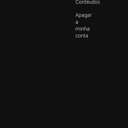
Contéudos
Apagar
a
minha
conta