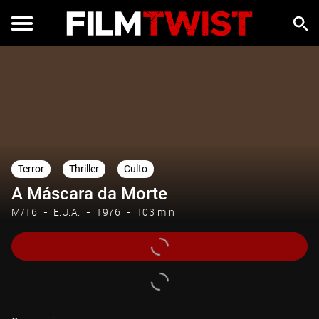
Terror
Thriller
Culto
A Máscara da Morte
M/16
E.U.A.
1976
103 min