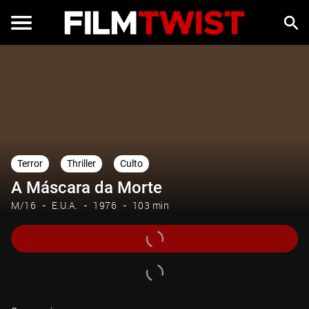
Terror
Thriller
Culto
A Máscara da Morte
M/16
E.U.A.
1976
103 min