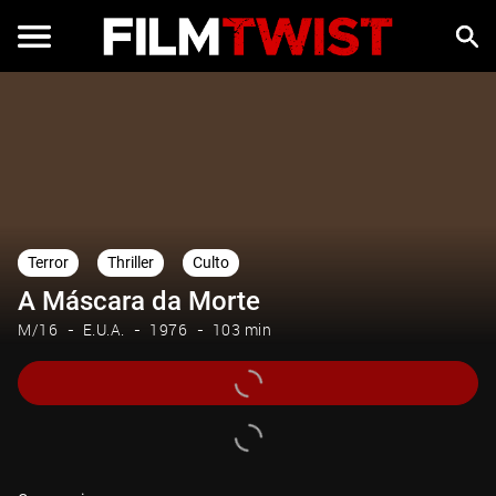
Terror
Thriller
Culto
A Máscara da Morte
M/16
E.U.A.
1976
103 min