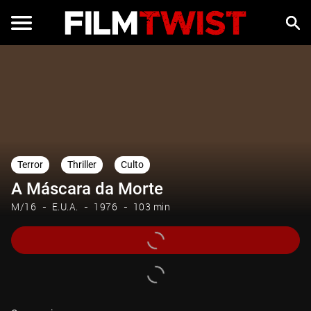
Terror
Thriller
Culto
A Máscara da Morte
M/16
E.U.A.
1976
103 min