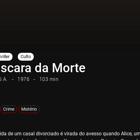
riller
Culto
scara da Morte
U.A.
1976
103 min
Crime
Mistério
ida de um casal divorciado é virada do avesso quando Alice, uma