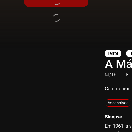
Terror
Th
A Má
M/16
E.
Communion
Assassinos
Sinopse
Em 1961, a v