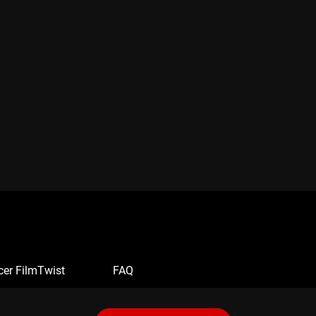
cer FilmTwist
FAQ